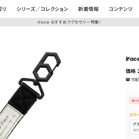
ゴリ
シリーズ／コレクション
新着情報
コンテンツ
iFace おすすめアクセサリー特集！
iFa
価格
宅配便
メー
カラ
ブ
選択