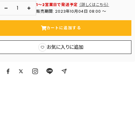
1～2営業日で発送予定
（詳しくはこちら）
数
数
販売期間: 2023年10月04日 08:00 〜
量
量
を
を
カートに追加する
減
増
ら
や
お気に入りに追加
す
す
ア