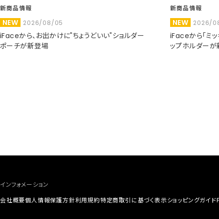
新商品情報
新商品情報
NEW
NEW
2026/08/05
2026/0
iFaceから、お出かけに"ちょうどいい"ショルダー
iFaceから「
ポーチが新登場
ップホルダーが
インフォメーション
会社概要
個人情報保護方針
利用規約
特定商取引に基づく表示
ショッピングガイド