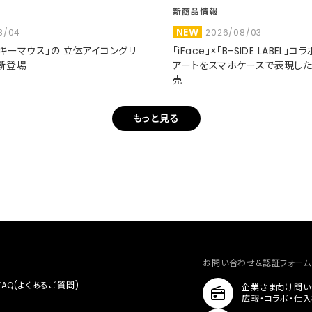
新商品情報
NEW
8/04
2026/08/03
ミッキーマウス」の 立体アイコングリ
「iFace」×「B-SIDE LABEL」
新登場
アートをスマホケースで表現し
売
もっと見る
お問い合わせ&認証フォーム
FAQ(よくあるご質問)
企業さま向け問い
広報・コラボ・仕