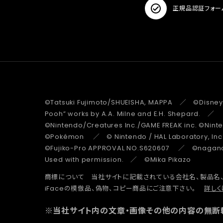
正規品認証フォー
©Tatsuki Fujimoto/SHUEISHA, MAPPA ／ ©Disney
Pooh” works by A.A. Milne and E.H. Shepard.
©Nintendo/Creatures Inc./GAME FREAK inc. ©Nin
©Pokémon ／ © Nintendo / HAL Laboratory, Inc
©Fujiko-Pro APPROVAL NO.S620607 ／ ©nagano 
Used with permission. ／ ©Mika Pikazo
商標について 当社サイトに記載されている会社名、製品名
iFaceの模倣品、偽物、コピー商品にご注意下さい。
詳しく
※当社サイト内の文章・画像その他の内容の無断