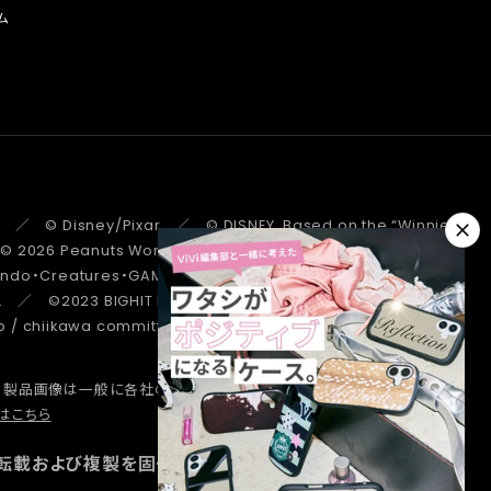
ム
 ／ © Disney/Pixar ／ © DISNEY. Based on the “Winnie the
 ／ © 2026 Peanuts Worldwide LLC ／ ©Pokémon.
tendo・Creatures・GAME FREAK・TV Tokyo・ShoPro・JR Kikaku
. ／ ©2023 BIGHIT MUSIC / HYBE. All Rights Reserved. ／
/ chiikawa committee ／ STRANGER THINGS ™/© Netflix.
、製品画像は一般に各社の商標または登録商標です。
詳しくはこちら
はこちら
転載および複製を固く禁じます。