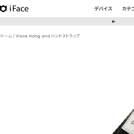
コ
デバイス
カテ
iFace
ン
日
テ
戻
本
ン
る
公
ツ
ホーム
iFace Hang and ハンドストラップ
式
へ
サ
ス
イ
キ
ト
ッ
プ