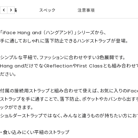
商品特長
スペック
注意事項
戻
次
る
へ
「iFace Hang and （ハングアンド）」シリーズから、
手に通しておしゃれに落下防止できるハンドストラップが登場。
シンプルな平紐で、ファッションに合わせやすい3色展開です。
Hang andだけでなくReflectionやFirst Classとも組み
ださい。
付属の接続用ストラップと組み合わせて使えば、お気に入りのiFac
ストラップを手に通すことで、落下防止、ポケットやカバンから出す
ックができます。
ショルダーストラップではなく、みんなと違うものが持ちたい方にお
・食い込みにくい平紐のストラップ