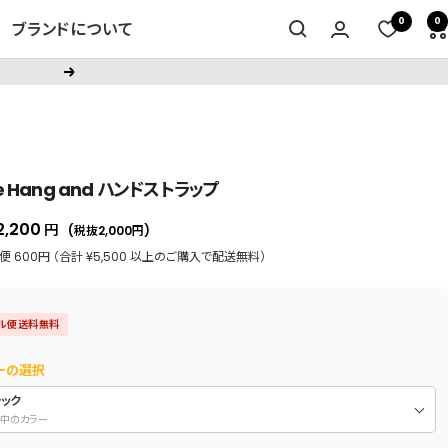
0
0
ブランドについて
次
へ
ce Hang and ハンドストラップ
セ
2,200
円
(税抜2,000
円
)
ー
 600円 （合計 ¥5,500 以上のご購入で配送無料）
ル
価
ル便送料無料
格
ーの選択
ラック
中のカラー