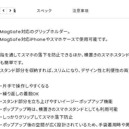
商品特長
スペック
注意事項
戻
次
る
へ
MagSafe対応のグリップホルダー。
MagSafe対応iPhoneやスマホケースで使用可能です。
指を通してスマホの落下を防止できるほか、横置きのスマホスタン
も簡単です。
スタンド部分を収納すれば、スリムになり、デザイン性と利便性の両
・片手で操作しやすくなる
・繰り返しの着脱OK
・スタンド部分を立ち上げやすいイージーポップアップ機能
・ポップアップ時は、横置きのスマホスタンドとしても利用可能
・しっかりグリップしてスマホ落下防止
・ポップアップ後の空間が広く設計されているため、手袋着用時や