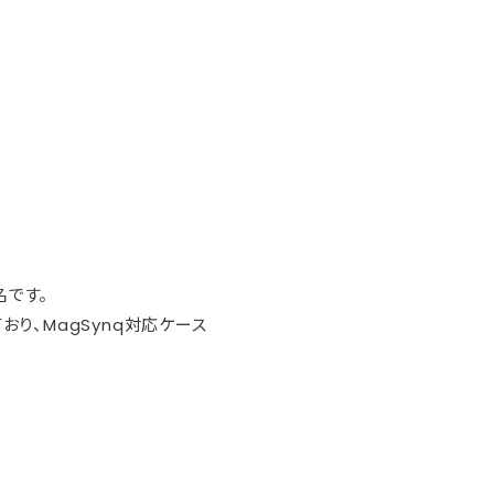
名です。
り、MagSynq対応ケース