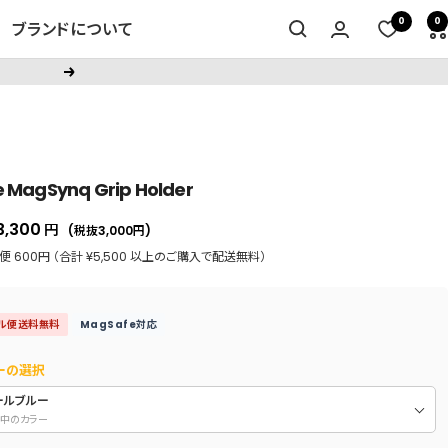
0
0
ブランドについて
次
へ
e MagSynq Grip Holder
セ
3,300
円
(税抜3,000
円
)
ー
 600円 （合計 ¥5,500 以上のご購入で配送無料）
ル
価
ル便送料無料
MagSafe対応
格
ーの選択
ールブルー
中のカラー