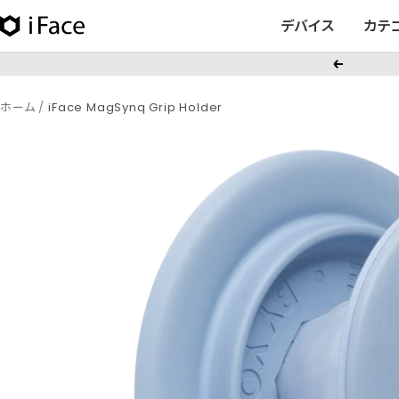
コ
デバイス
カテ
iFace
ン
日
テ
戻
本
ン
る
公
ツ
ホーム
iFace MagSynq Grip Holder
式
へ
サ
ス
イ
キ
ト
ッ
プ