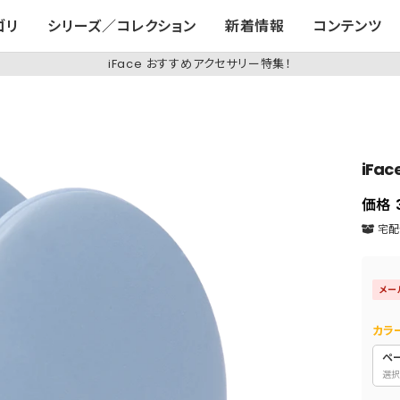
ゴリ
シリーズ／コレクション
新着情報
コンテンツ
iFace おすすめアクセサリー特集！
iFac
価格
宅配便
メー
カラ
ペ
選択