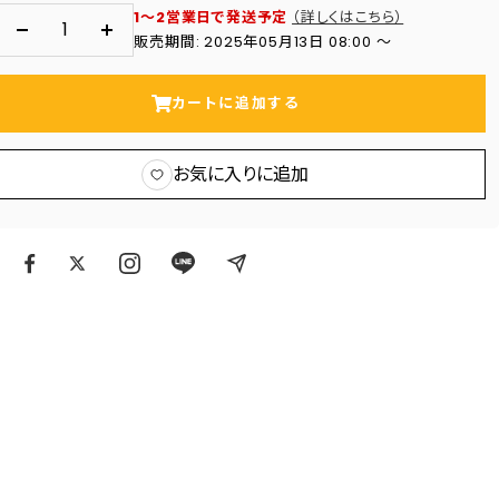
1～2営業日で発送予定
（詳しくはこちら）
数
数
販売期間: 2025年05月13日 08:00 〜
量
量
を
を
カートに追加する
減
増
ら
や
お気に入りに追加
す
す
ア