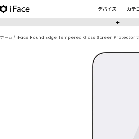
コ
デバイス
カテ
iFace
ン
日
テ
戻
本
ン
る
公
ツ
ホーム
iFace Round Edge Tempered Glass Screen Pro
式
へ
サ
ス
イ
キ
ト
ッ
プ