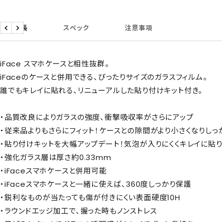
商品特長
スペック
注意事項
戻
次
る
へ
iFace スマホケースと相性抜群。
iFaceのケースと併用できる、ぴったりサイズのガラスフィルム。
誰でもキレイに貼れる、リニューアルした貼り付けキット付き。
・品質改良によりガラスの強度、衝撃吸収率がさらにアップ
・従来品よりもさらにフィット！ケースとの隙間がより小さくなりし
・貼り付けキットを大幅アップデート！気泡が入りにくくキレイに貼
・強化ガラス層は厚さ約0.33mm
・iFaceスマホケースと併用可能
・iFaceスマホケースと一緒に使えば、360度しっかり保護
・鋭利なものが当たっても傷が付きにくい表面硬度10H
・ラウンドエッジ加工で、握った時もノンストレス