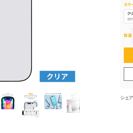
カラ
ク
選択
数量
シェ