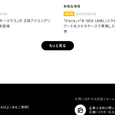
新商品情報
NEW
8/04
2026/08/03
ミッキーマウス」の 立体アイコングリ
「iFace」×「B-SIDE LABEL」
新登場
アートをスマホケースで表現し
売
もっと見る
お問い合わせ&認証フォーム
FAQ(よくあるご質問)
企業さま向け問い
広報・コラボ・仕