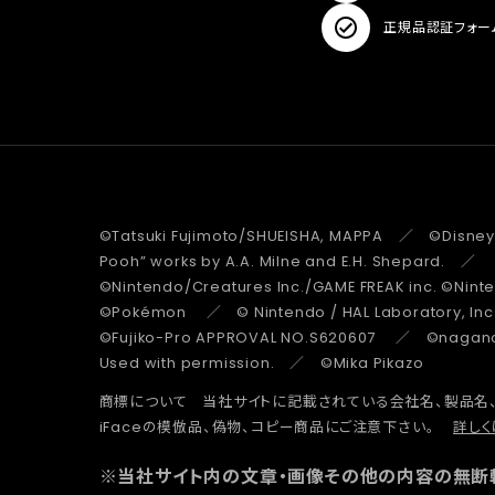
正規品認証フォー
©Tatsuki Fujimoto/SHUEISHA, MAPPA ／ ©Disney
Pooh” works by A.A. Milne and E.H. Shepard.
©Nintendo/Creatures Inc./GAME FREAK inc. ©Nin
©Pokémon ／ © Nintendo / HAL Laboratory, Inc
©Fujiko-Pro APPROVAL NO.S620607 ／ ©nagano 
Used with permission. ／ ©Mika Pikazo
商標について 当社サイトに記載されている会社名、製品名
iFaceの模倣品、偽物、コピー商品にご注意下さい。
詳しく
※当社サイト内の文章・画像その他の内容の無断