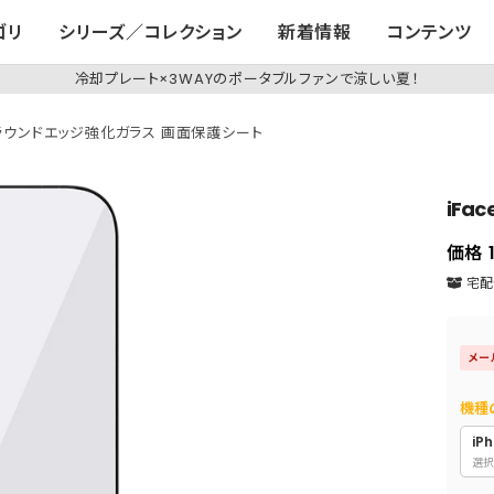
ゴリ
シリーズ／コレクション
新着情報
コンテンツ
冷却プレート×3WAYのポータブルファンで涼しい夏！
tector ラウンドエッジ強化ガラス 画面保護シート
iFa
価格
宅配便
メー
機種
iPh
選択