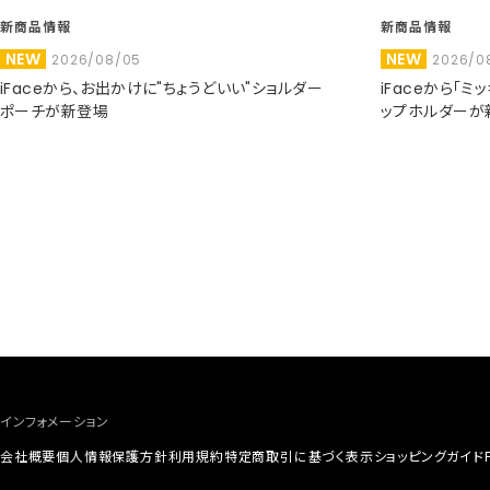
新商品情報
新商品情報
NEW
NEW
2026/08/05
2026/0
iFaceから、お出かけに"ちょうどいい"ショルダー
iFaceから「
ポーチが新登場
ップホルダーが
インフォメーション
会社概要
個人情報保護方針
利用規約
特定商取引に基づく表示
ショッピングガイド