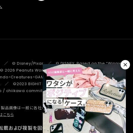
ム
 ／ © Disney/Pixar ／ © DISNEY. Based on the “Winnie the
 ／ © 2026 Peanuts Worldwide LLC ／ ©Pokémon.
tendo・Creatures・GAME FREAK・TV Tokyo・ShoPro・JR Kikaku
. ／ ©2023 BIGHIT MUSIC / HYBE. All Rights Reserved. ／
/ chiikawa committee ／ STRANGER THINGS ™/© Netflix.
、製品画像は一般に各社の商標または登録商標です。
詳しくはこちら
はこちら
転載および複製を固く禁じます。