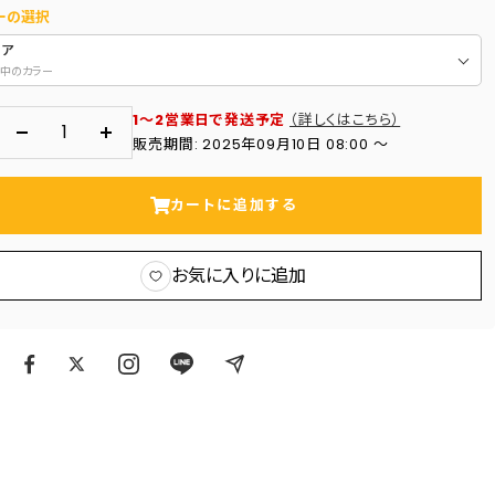
ーの選択
リア
中のカラー
1～2営業日で発送予定
（詳しくはこちら）
数
数
販売期間: 2025年09月10日 08:00 〜
量
量
を
を
カートに追加する
減
増
ら
や
お気に入りに追加
す
す
ア