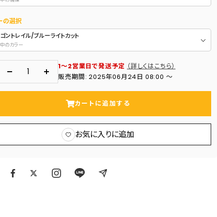
ーの選択
ラゴントレイル/ブルーライトカット
中のカラー
1～2営業日で発送予定
（詳しくはこちら）
数
数
販売期間: 2025年06月24日 08:00 〜
量
量
を
を
カートに追加する
減
増
ら
や
お気に入りに追加
す
す
ア