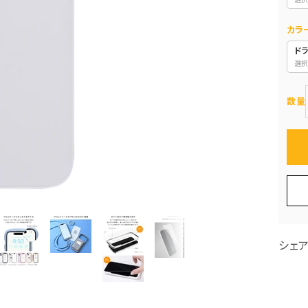
カラ
ド
選択
数量
シェ