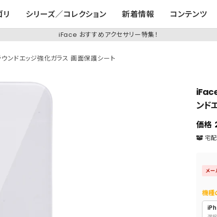
ゴリ
シリーズ／コレクション
新着情報
コンテンツ
iFace おすすめアクセサリー特集！
tector ラウンドエッジ強化ガラス 画面保護シート
iFac
ンド
価格
宅配便
メー
機種
iPh
選択