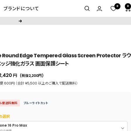
0
0
ブランドについて
次
へ
e Round Edge Tempered Glass Screen Protector ラ
エッジ強化ガラス 画面保護シート
セ
2,420
円
(税抜2,200
円
)
ー
 600円 （合計 ¥5,500 以上のご購入で配送無料）
ル
価
ル便送料無料
ブルーライトカット
格
の選択
one 16 Pro Max
中の機種