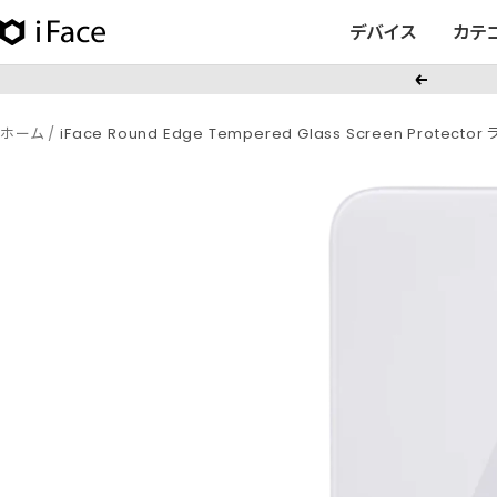
コ
デバイス
カテ
iFace
ン
日
テ
戻
本
ン
る
公
ツ
ホーム
iFace Round Edge Tempered Glass Screen Pro
式
へ
サ
ス
イ
キ
ト
ッ
プ