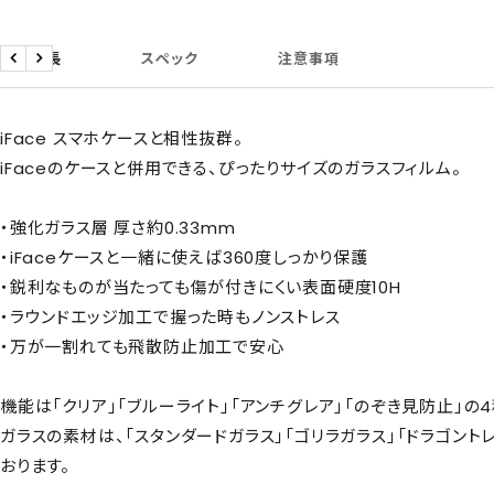
商品特長
スペック
注意事項
戻
次
る
へ
iFace スマホケースと相性抜群。
iFaceのケースと併用できる、ぴったりサイズのガラスフィルム。
・強化ガラス層 厚さ約0.33mm
・iFaceケースと一緒に使えば360度しっかり保護
・鋭利なものが当たっても傷が付きにくい表面硬度10H
・ラウンドエッジ加工で握った時もノンストレス
・万が一割れても飛散防止加工で安心
機能は「クリア」「ブルーライト」「アンチグレア」「のぞき見防止」の4
ガラスの素材は、「スタンダードガラス」「ゴリラガラス」「ドラゴント
おります。