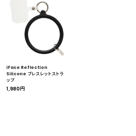
ル
価
価
格
格
iFace Reflection
Silicone ブレスレットストラ
ップ
セ
1,980
円
ー
ル
価
格