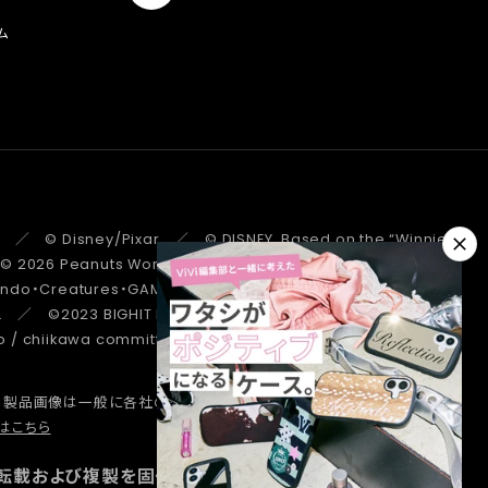
ム
 ／ © Disney/Pixar ／ © DISNEY. Based on the “Winnie the
 ／ © 2026 Peanuts Worldwide LLC ／ ©Pokémon.
tendo・Creatures・GAME FREAK・TV Tokyo・ShoPro・JR Kikaku
. ／ ©2023 BIGHIT MUSIC / HYBE. All Rights Reserved. ／
/ chiikawa committee ／ STRANGER THINGS ™/© Netflix.
、製品画像は一般に各社の商標または登録商標です。
詳しくはこちら
はこちら
転載および複製を固く禁じます。