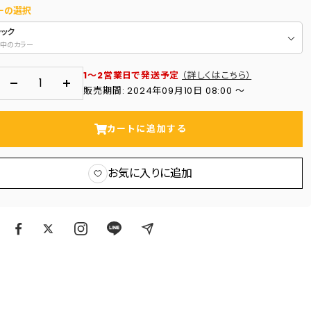
ーの選択
ラック
中のカラー
1～2営業日で発送予定
（詳しくはこちら）
数
数
販売期間: 2024年09月10日 08:00 〜
量
量
を
を
カートに追加する
減
増
ら
や
お気に入りに追加
す
す
ア