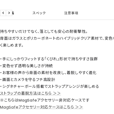
商品特長
スペック
注意事項
戻
次
る
へ
持ちやすいだけでなく、落としても安心の耐衝撃性。
背面はガラスとポリカーボネートのハイブリッドクリア素材で、変
く楽しめます。
・手にしっかりフィットする「くびれ」形状で持ちやすさ抜群
・変色せず透明な美しさが持続
・お客様の声から背面の素材を改良し、着脱しやすく進化
・画面とカメラを守るフチ高設計
・シグネチャーボール搭載でストラップアレンジが楽しめる
ストラップの着脱方法はこちら ＞＞
※こちらはMagSafeアクセサリー非対応ケースです
MagSafeアクセサリー対応ケースはこちら ＞＞