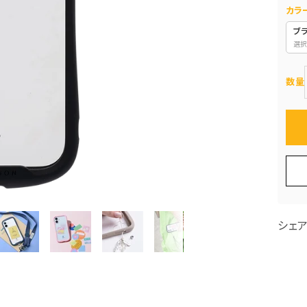
カラ
ブ
選択
数量
シェ