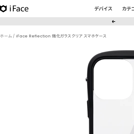
コ
デバイス
カテ
iFace
ン
日
テ
戻
本
ン
る
公
ツ
ホーム
iFace Reflection 強化ガラスクリア スマホケース
式
へ
サ
ス
イ
キ
ト
ッ
プ