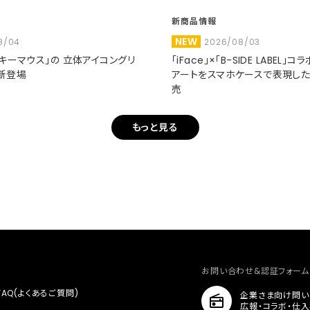
新商品情報
NEW
8/04
2026/08/03
ミッキーマウス」の 立体アイコングリ
「iFace」×「B-SIDE LABEL」
新登場
アートをスマホケースで表現し
売
もっと見る
お問い合わせ&認証フォーム
FAQ(よくあるご質問)
企業さま向け問い
広報・コラボ・仕