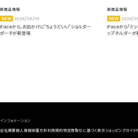
新商品情報
新商品情報
NEW
NEW
2026/08/05
2026/0
iFaceから、お出かけに"ちょうどいい"ショルダー
iFaceから「
ポーチが新登場
ップホルダーが
インフォメーション
会社概要
個人情報保護方針
利用規約
特定商取引に基づく表示
ショッピングガイド