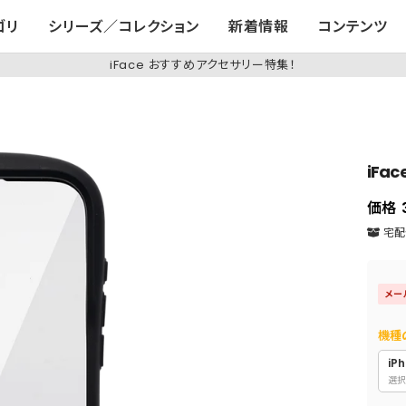
ゴリ
シリーズ／コレクション
新着情報
コンテンツ
iFace おすすめアクセサリー特集！
iFa
価格
宅配便
メー
機種
iPh
選択