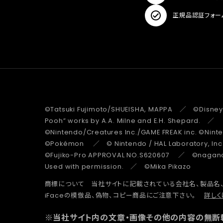
正規品認証フォー
©Tatsuki Fujimoto/SHUEISHA, MAPPA ／ ©Disney
Pooh” works by A.A. Milne and E.H. Shepard.
©Nintendo/Creatures Inc./GAME FREAK inc. ©Nin
©Pokémon ／ © Nintendo / HAL Laboratory, Inc
©Fujiko-Pro APPROVAL NO.S620607 ／ ©nagano 
Used with permission. ／ ©Mika Pikazo
商標について 当社サイトに記載されている会社名、製品名
iFaceの模倣品、偽物、コピー商品にご注意下さい。
詳しく
※当社サイト内の文章・画像その他の内容の無断