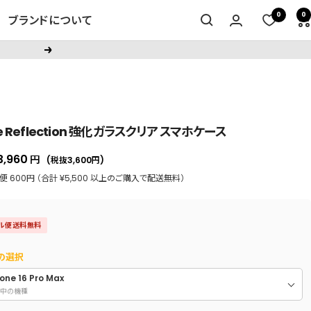
0
0
ブランドについて
次
へ
ce Reflection 強化ガラスクリア スマホケース
セ
3,960
円
(税抜3,600
円
)
ー
 600円 （合計 ¥5,500 以上のご購入で配送無料）
ル
価
ル便送料無料
格
の選択
one 16 Pro Max
中の機種