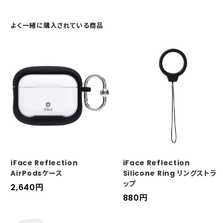
よく一緒に購入されている商品
iFace Reflection
iFace Reflection
AirPodsケース
Silicone Ring リングストラ
ップ
セ
2,640
円
セ
880
円
ー
ー
ル