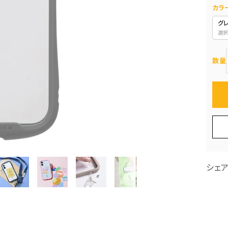
カラ
グ
選択
数量
シェ