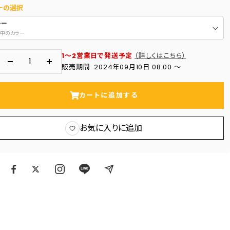
ーの選択
レー
中のカラー
1～2営業日で発送予定
（詳しくはこちら）
数
数
販売期間: 2024年09月10日 08:00 〜
量
量
を
を
カートに追加する
減
増
ら
や
お気に入りに追加
す
す
ア