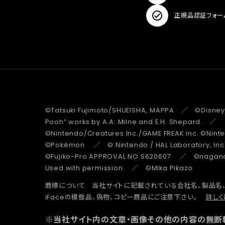
正規品認証フォー
©Tatsuki Fujimoto/SHUEISHA, MAPPA ／ ©Disney
Pooh” works by A.A. Milne and E.H. Shepard.
©Nintendo/Creatures Inc./GAME FREAK inc. ©Nin
©Pokémon ／ © Nintendo / HAL Laboratory, Inc
©Fujiko-Pro APPROVAL NO.S620607 ／ ©nagano 
Used with permission. ／ ©Mika Pikazo
商標について 当社サイトに記載されている会社名、製品名
iFaceの模倣品、偽物、コピー商品にご注意下さい。
詳しく
※当社サイト内の文章・画像その他の内容の無断