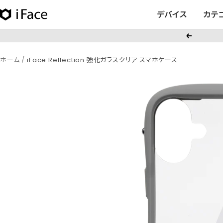
コ
デバイス
カテ
iFace
ン
日
テ
戻
本
ン
る
公
ツ
ホーム
iFace Reflection 強化ガラスクリア スマホケース
式
へ
サ
ス
イ
キ
ト
ッ
プ