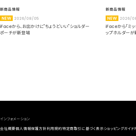
新商品情報
新商品情報
NEW
NEW
2026/08/05
2026/0
iFaceから、お出かけに"ちょうどいい"ショルダー
iFaceから「
ポーチが新登場
ップホルダーが
インフォメーション
会社概要
個人情報保護方針
利用規約
特定商取引に基づく表示
ショッピングガイド