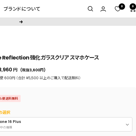
0
0
ブランドについて
次
へ
ce Reflection 強化ガラスクリア スマホケース
セ
3,960
円
(税抜3,600
円
)
ー
 600円 （合計 ¥5,500 以上のご購入で配送無料）
ル
価
ル便送料無料
格
の選択
one 16 Plus
中の機種