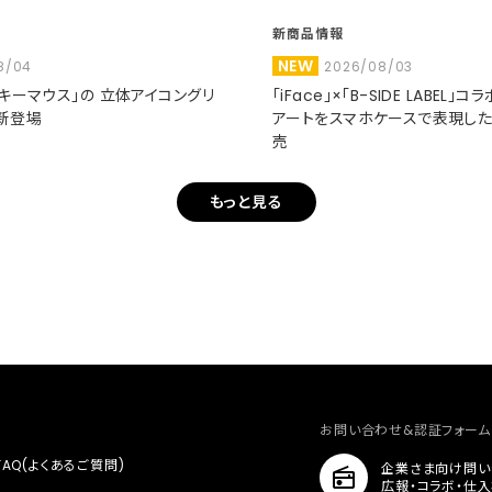
新商品情報
NEW
8/04
2026/08/03
ミッキーマウス」の 立体アイコングリ
「iFace」×「B-SIDE LABEL」
新登場
アートをスマホケースで表現し
売
もっと見る
お問い合わせ&認証フォーム
FAQ(よくあるご質問)
企業さま向け問い
広報・コラボ・仕