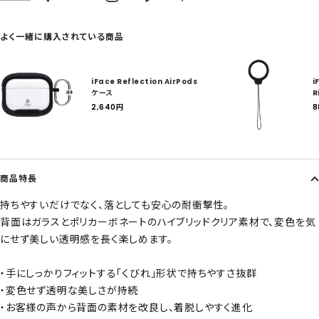
よく一緒に購入されている商品
iFace Reflection AirPods
i
ケース
R
セ
2,640
円
8
ー
ル
ル
価
格
商品特長
持ちやすいだけでなく、落としても安心の耐衝撃性。
背面はガラスとポリカーボネートのハイブリッドクリア素材で、変色を気
にせず美しい透明感を長く楽しめます。
・手にしっかりフィットする「くびれ」形状で持ちやすさ抜群
・変色せず透明な美しさが持続
・お客様の声から背面の素材を改良し、着脱しやすく進化