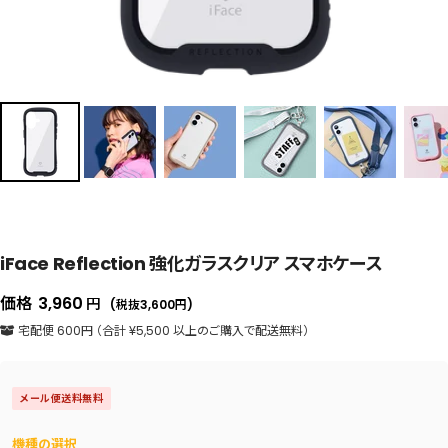
iFace Reflection 強化ガラスクリア スマホケース
セ
価格
3,960
円
(税抜3,600
円
)
ー
宅配便 600円 （合計 ¥5,500 以上のご購入で配送無料）
ル
価
メール便送料無料
格
機種の選択