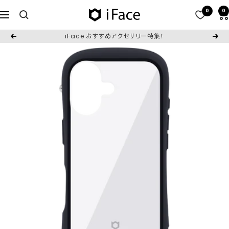
コ
0
0
iFace
ナ
ン
日
ビ
テ
iFace おすすめアクセサリー特集！
戻
次
本
ゲ
ン
る
へ
公
ー
ツ
式
シ
へ
サ
ョ
ス
イ
ン
キ
ト
ッ
プ