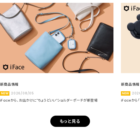
新商品情報
新商品情報
NEW
2026/08/05
NEW
202
iFaceから、お出かけに"ちょうどいい"ショルダーポーチが新登場
iFaceか
もっと見る