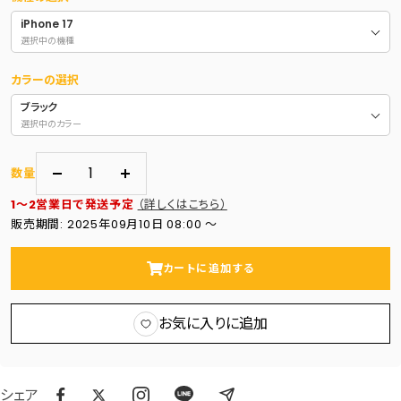
iPhone 17
選択中の機種
カラーの選択
ブラック
選択中のカラー
数量
数
数
1～2営業日で発送予定
（詳しくはこちら）
量
量
販売期間: 2025年09月10日 08:00 〜
を
を
減
増
カートに追加する
ら
や
す
す
お気に入りに追加
シェア