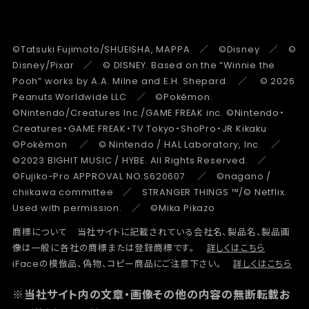
©Tatsuki Fujimoto/SHUEISHA, MAPPA ／ ©Disney ／ ©
Disney/Pixar ／ © DISNEY. Based on the “Winnie the
Pooh” works by A.A. Milne and E.H. Shepard. ／ © 2026
Peanuts Worldwide LLC ／ ©Pokémon.
©Nintendo/Creatures Inc./GAME FREAK inc. ©Nintendo・
Creatures・GAME FREAK・TV Tokyo・ShoPro・JR Kikaku
©Pokémon ／ © Nintendo / HAL Laboratory, Inc. ／
©2023 BIGHIT MUSIC / HYBE. All Rights Reserved. ／
©Fujiko-Pro APPROVAL NO.S620607 ／ ©nagano /
chiikawa committee ／ STRANGER THINGS ™/© Netflix.
Used with permission. ／ ©Mika Pikazo
商標について 当社サイトに記載されている会社名、製品名、製品画
像は一般に各社の商標または登録商標です。
詳しくはこちら
iFaceの模倣品、偽物、コピー商品にご注意下さい。
詳しくはこちら
※当社サイト内の文章・画像その他の内容の無断転載お