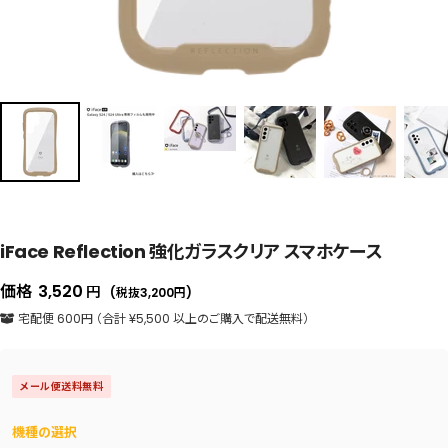
iFace Reflection 強化ガラスクリア スマホケース
セ
価格
3,520
円
(税抜3,200
円
)
ー
宅配便 600円 （合計 ¥5,500 以上のご購入で配送無料）
ル
価
メール便送料無料
格
機種の選択