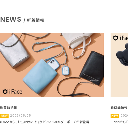
NEWS
/ 新着情報
新商品情報
新商品情報
NEW
2026/08/05
NEW
202
iFaceから、お出かけに"ちょうどいい"ショルダーポーチが新登場
iFaceか