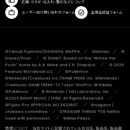
広報・コラボ・仕入れ・取引などについて
ユーザー向け問い合わせフォーム
正規品認証フォーム
©Tatsuki Fujimoto/SHUEISHA, MAPPA ／ ©Disney ／ ©
Disney/Pixar ／ © DISNEY. Based on the “Winnie the
Pooh” works by A.A. Milne and E.H. Shepard. ／ © 2026
Peanuts Worldwide LLC ／ ©Pokémon.
©Nintendo/Creatures Inc./GAME FREAK inc. ©Nintendo・
Creatures・GAME FREAK・TV Tokyo・ShoPro・JR Kikaku
©Pokémon ／ © Nintendo / HAL Laboratory, Inc. ／
©2023 BIGHIT MUSIC / HYBE. All Rights Reserved. ／
©Fujiko-Pro APPROVAL NO.S620607 ／ ©nagano /
chiikawa committee ／ STRANGER THINGS ™/© Netflix.
Used with permission. ／ ©Mika Pikazo
商標について 当社サイトに記載されている会社名、製品名、製品画