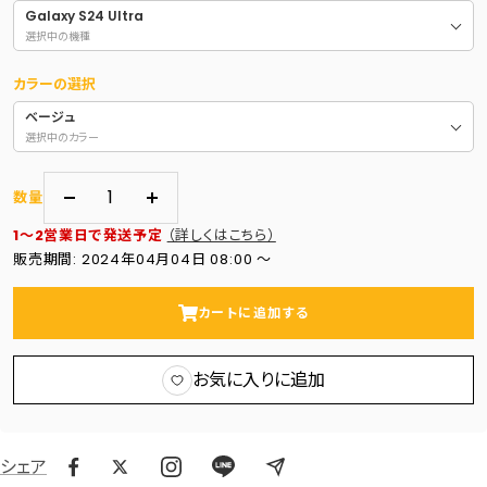
Galaxy S24 Ultra
選択中の機種
カラーの選択
ベージュ
選択中のカラー
数量
数
数
1～2営業日で発送予定
（詳しくはこちら）
量
量
販売期間: 2024年04月04日 08:00 〜
を
を
減
増
カートに追加する
ら
や
す
す
お気に入りに追加
シェア