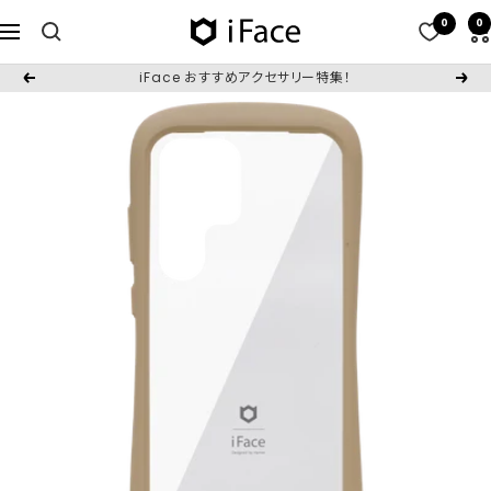
コ
0
0
iFace
ナ
ン
日
ビ
テ
iFace おすすめアクセサリー特集！
戻
次
本
ゲ
ン
る
へ
公
ー
ツ
式
シ
へ
サ
ョ
ス
イ
ン
キ
ト
ッ
プ