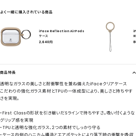
よく一緒に購入されている商品
iFace Reflection AirPods
i
ケース
R
セ
2,640
円
8
ー
ル
ル
価
格
商品特長
透明なガラスの美しさと耐衝撃性を兼ね備えたiFaceクリアケース
こだわりの強化ガラス素材とTPUの一体成型により、美しさと持ちやす
さを実現。
・First Classの形状を引き継いだSラインで持ちやすさ。吸い付くような
グリップ感を実現
・TPUと透明な強化ガラス、2つの素材でしっかり守る
・ケース内側のハニカム構造とエアポケットにより落下時の衝撃を吸収