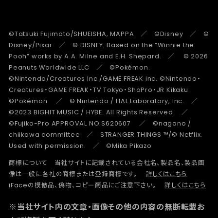
©Tatsuki Fujimoto/SHUEISHA, MAPPA ／ ©Disney ／ ©
Disney/Pixar ／ © DISNEY. Based on the “Winnie the
Pooh” works by A.A. Milne and E.H. Shepard. ／ © 2026
Peanuts Worldwide LLC ／ ©Pokémon.
©Nintendo/Creatures Inc./GAME FREAK inc. ©Nintendo・
Creatures・GAME FREAK・TV Tokyo・ShoPro・JR Kikaku
©Pokémon ／ © Nintendo / HAL Laboratory, Inc. ／
©2023 BIGHIT MUSIC / HYBE. All Rights Reserved. ／
©Fujiko-Pro APPROVAL NO.S620607 ／ ©nagano /
chiikawa committee ／ STRANGER THINGS ™/© Netflix.
Used with permission. ／ ©Mika Pikazo
商標について 当社サイトに記載されている会社名、製品名、製品画
像は一般に各社の商標または登録商標です。
詳しくはこちら
iFaceの模倣品、偽物、コピー商品にご注意下さい。
詳しくはこちら
※当社サイト内の文章・画像その他の内容の無断転載お