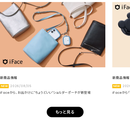
新商品情報
新商品情報
NEW
2026/08/05
NEW
202
iFaceから、お出かけに"ちょうどいい"ショルダーポーチが新登場
iFaceか
もっと見る