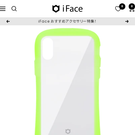
コ
0
0
iFace
ナ
ン
日
ビ
テ
iFace おすすめアクセサリー特集！
戻
次
本
ゲ
ン
る
へ
公
ー
ツ
式
シ
へ
サ
ョ
ス
イ
ン
キ
ト
ッ
プ