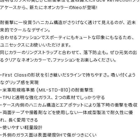
透明なガラスの美しさと耐衝撃性を兼ね備えたiFace Reflectionクリ
アケースから、 新たにネオンカラーのNeoが登場!
耐衝撃に一役買うハニカム構造がさりげなく透けて見えるのが、 近未
来的でクールなデザイン。
合わせるファッションでスポーティにもキュートな印象にもなるため、
ユニセックスにお使いいただけます。
同じカラーのリングストラップと合わせて、 落下防止も。 ぜひ元気の出
るクリアなネオンカラーで、ファッションをお楽しみください。
・First Classの形状を引き継いだSラインで持ちやすさ。 吸い付くよう
なグリップ感を実現
・米軍用規格準拠 (MIL-STD-810)の耐衝撃性
・TPUと透明な強化ガラス、 2つの素材でしっかり守る
・ケース内側のハニカム構造とエアポケットにより落下時の衝撃を吸収
・両面テープや接着剤などを使用しない一体成型製法で耐久性に優
れ、 長く愛用できる
・使いやすい軽量設計
・外側のガラス面は表面硬度9Hで傷がつきにくい