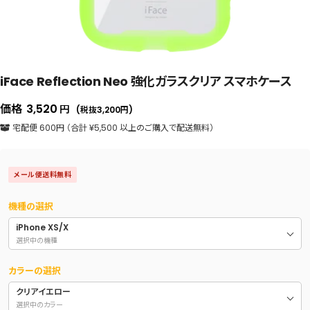
iFace Reflection Neo 強化ガラスクリア スマホケース
セ
価格
3,520
円
(税抜3,200
円
)
ー
宅配便 600円 （合計 ¥5,500 以上のご購入で配送無料）
ル
価
メール便送料無料
格
機種の選択
iPhone XS/X
選択中の機種
カラーの選択
クリアイエロー
選択中のカラー