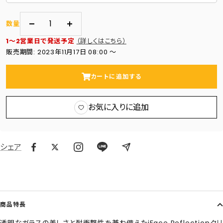
数量
数
数
1～2営業日で発送予定
（詳しくはこちら）
量
量
販売期間: 2023年11月17日 08:00 〜
を
を
減
増
カートに追加する
ら
や
す
す
お気に入りに追加
シェア
商品特長