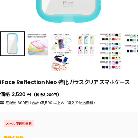
iFace Reflection Neo 強化ガラスクリア スマホケース
セ
価格
3,520
円
(税抜3,200
円
)
ー
宅配便 600円 （合計 ¥5,500 以上のご購入で配送無料）
ル
価
メール便送料無料
格
機種の選択