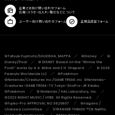
企業さま向け問い合わせフォーム
広報・コラボ・仕入れ・取引などについて
ユーザー向け問い合わせフォーム
正規品認証フォーム
©Tatsuki Fujimoto/SHUEISHA, MAPPA ／ ©Disney ／ ©
Disney/Pixar ／ © DISNEY. Based on the “Winnie the
Pooh” works by A.A. Milne and E.H. Shepard. ／ © 2026
Peanuts Worldwide LLC ／ ©Pokémon.
©Nintendo/Creatures Inc./GAME FREAK inc. ©Nintendo・
Creatures・GAME FREAK・TV Tokyo・ShoPro・JR Kikaku
©Pokémon ／ © Nintendo / HAL Laboratory, Inc. ／
©2023 BIGHIT MUSIC / HYBE. All Rights Reserved. ／
©Fujiko-Pro APPROVAL NO.S620607 ／ ©nagano /
chiikawa committee ／ STRANGER THINGS ™/© Netflix.