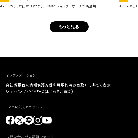
iFaceから、お出かけに"ちょうどいい"ショルダーポーチが新登場
iFaceか
もっと見る
インフォメーション
会社概要
個人情報保護方針
利用規約
特定商取引に基づく表示
ショッピングガイド
FAQ(よくあるご質問)
iFace公式アカウント
お問い合わせ&認証フォーム