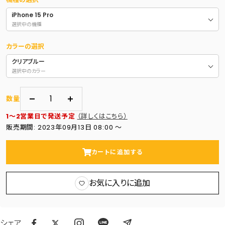
iPhone 15 Pro
選択中の機種
カラーの選択
クリアブルー
選択中のカラー
数量
数
数
1～2営業日で発送予定
（詳しくはこちら）
量
量
販売期間: 2023年09月13日 08:00 〜
を
を
減
増
カートに追加する
ら
や
す
す
お気に入りに追加
シェア