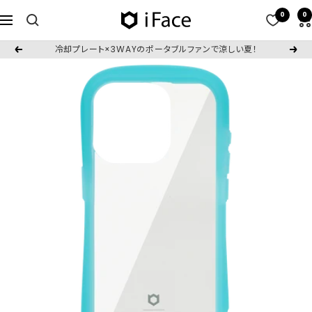
コ
0
0
iFace
ナ
ン
日
ビ
テ
冷却プレート×3WAYのポータブルファンで涼しい夏！
戻
次
本
ゲ
ン
る
へ
公
ー
ツ
式
シ
へ
サ
ョ
ス
イ
ン
キ
ト
ッ
プ