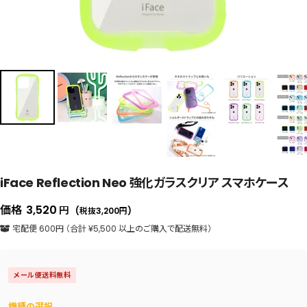
iFace Reflection Neo 強化ガラスクリア スマホケース
セ
価格
3,520
円
(税抜3,200
円
)
ー
宅配便 600円 （合計 ¥5,500 以上のご購入で配送無料）
ル
価
メール便送料無料
格
機種の選択