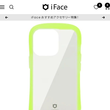
コ
0
0
iFace
ナ
ン
日
ビ
テ
iFace おすすめアクセサリー特集！
戻
次
本
ゲ
ン
る
へ
公
ー
ツ
式
シ
へ
サ
ョ
ス
イ
ン
キ
ト
ッ
プ