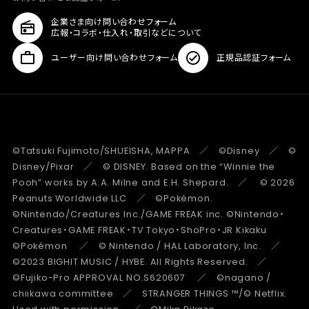
企業さま向け問い合わせフォーム
広報・コラボ・仕入れ・取引などについて
ユーザー向け問い合わせフォーム
正規品認証フォーム
©Tatsuki Fujimoto/SHUEISHA, MAPPA ／ ©Disney ／ ©
Disney/Pixar ／ © DISNEY. Based on the “Winnie the
Pooh” works by A.A. Milne and E.H. Shepard. ／ © 2026
Peanuts Worldwide LLC ／ ©Pokémon.
©Nintendo/Creatures Inc./GAME FREAK inc. ©Nintendo・
Creatures・GAME FREAK・TV Tokyo・ShoPro・JR Kikaku
©Pokémon ／ © Nintendo / HAL Laboratory, Inc. ／
©2023 BIGHIT MUSIC / HYBE. All Rights Reserved. ／
©Fujiko-Pro APPROVAL NO.S620607 ／ ©nagano /
chiikawa committee ／ STRANGER THINGS ™/© Netflix.