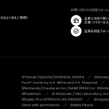
お問い合わせ&認証フォーム
FAQ(よくあるご質問)
企業さま向け問い
広報・コラボ・仕
正規品認証フォー
©Tatsuki Fujimoto/SHUEISHA, MAPPA ／ ©Disney
Pooh” works by A.A. Milne and E.H. Shepard.
©Nintendo/Creatures Inc./GAME FREAK inc. ©Nin
©Pokémon ／ © Nintendo / HAL Laboratory, Inc
©Fujiko-Pro APPROVAL NO.S620607 ／ ©nagano 
Used with permission. ／ ©Mika Pikazo