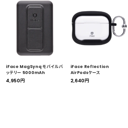
ル
価
価
格
格
iFace MagSynq モバイルバ
iFace Reflection
ッテリー 5000mAh
AirPodsケース
セ
セ
4,950
円
2,640
円
ー
ー
ル
ル
価
価
格
格