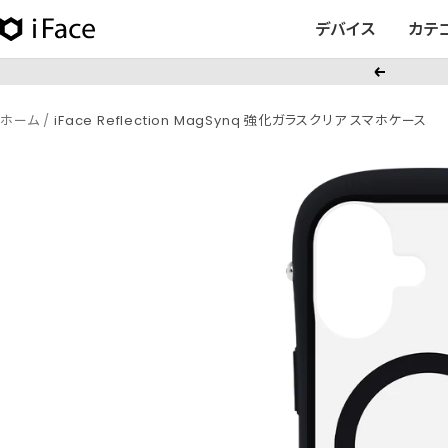
コ
デバイス
カテ
iFace
ン
日
テ
戻
本
ン
る
公
ツ
ホーム
iFace Reflection MagSynq 強化ガラスクリア スマホケース
式
へ
サ
ス
イ
キ
ト
ッ
プ