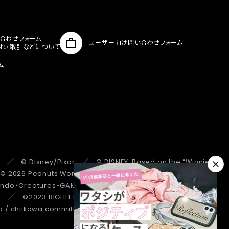
合わせフォーム
ユーザー向け問い合わせフォーム
入れ・取引などについて
ム
 ／ © Disney/Pixar ／ © DISNEY. Based on the “Winnie the
 ／ © 2026 Peanuts Worldwide LLC ／ ©Pokémon.
tendo・Creatures・GAME FREAK・TV Tokyo・ShoPro・JR Kikaku
. ／ ©2023 BIGHIT MUSIC / HYBE. All Rights Reserved. ／
/ chiikawa committee ／ STRANGER THINGS ™/© Netflix.