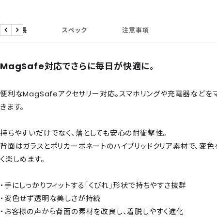
商品特長
スペック
注意事項
戻
次
る
へ
MagSafe対応でさらに毎日が快適に。
便利なMagSafeアクセサリー対応。スマホリングや充電器などを
きます。
持ちやすいだけでなく、落としても安心の耐衝撃性。
背面はガラスとポリカーボネートのハイブリッドクリア素材で、変
く楽しめます。
・手にしっかりフィットする「くびれ」形状で持ちやすさ抜群
・変色せず透明な美しさが持続
・お客様の声から背面の素材を改良し、着脱しやすく進化