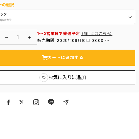
ーの選択
ラック
中のカラー
1～2営業日で発送予定
（詳しくはこちら）
数
数
販売期間: 2025年09月10日 08:00 〜
量
量
を
を
カートに追加する
減
増
ら
や
お気に入りに追加
す
す
ア