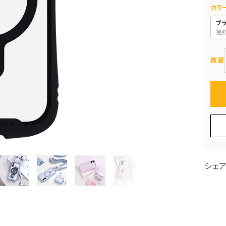
カラ
ブ
選択
数量
シェ