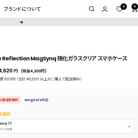
0
0
ブランドについて
次
へ
ce Reflection MagSynq 強化ガラスクリア スマホケース
セ
4,620
円
(税抜4,200
円
)
ー
 600円 （合計 ¥5,500 以上のご購入で配送無料）
ル
価
ル便送料無料
MagSafe対応
格
の選択
one 17
中の機種