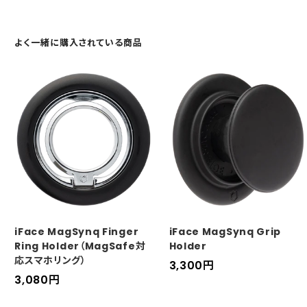
よく一緒に購入されている商品
iFace MagSynq Finger
iFace MagSynq Grip
Ring Holder（MagSafe対
Holder
応スマホリング）
セ
3,300
円
セ
3,080
円
ー
ー
ル