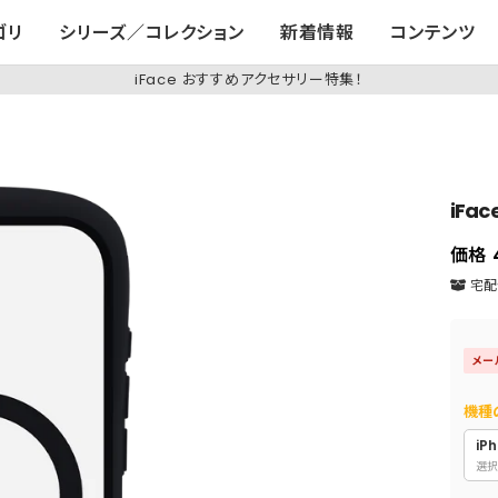
ゴリ
シリーズ／コレクション
新着情報
コンテンツ
iFace おすすめアクセサリー特集！
iFa
価格
宅配便
メー
機種
iPh
選択