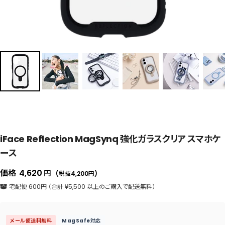
iFace Reflection MagSynq 強化ガラスクリア スマホケ
ース
セ
価格
4,620
円
(税抜4,200
円
)
ー
宅配便 600円 （合計 ¥5,500 以上のご購入で配送無料）
ル
価
メール便送料無料
MagSafe対応