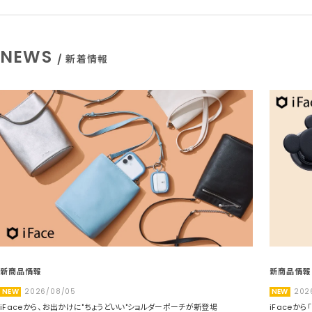
NEWS
/ 新着情報
新商品情報
新商品情報
NEW
2026/08/05
NEW
202
iFaceから、お出かけに"ちょうどいい"ショルダーポーチが新登場
iFaceか