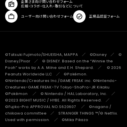
企業さま向け問い合わせフォーム
広報・コラボ・仕入れ・取引などについて
ユーザー向け問い合わせフォーム
正規品認証フォーム
©Tatsuki Fujimoto/SHUEISHA, MAPPA ／ ©Disney ／ ©
Disney/Pixar ／ © DISNEY. Based on the “Winnie the
Pooh” works by A.A. Milne and E.H. Shepard. ／ © 2026
Peanuts Worldwide LLC ／ ©Pokémon.
©Nintendo/Creatures Inc./GAME FREAK inc. ©Nintendo・
Creatures・GAME FREAK・TV Tokyo・ShoPro・JR Kikaku
©Pokémon ／ © Nintendo / HAL Laboratory, Inc. ／
©2023 BIGHIT MUSIC / HYBE. All Rights Reserved. ／
©Fujiko-Pro APPROVAL NO.S620607 ／ ©nagano /
chiikawa committee ／ STRANGER THINGS ™/© Netflix.
Used with permission. ／ ©Mika Pikazo