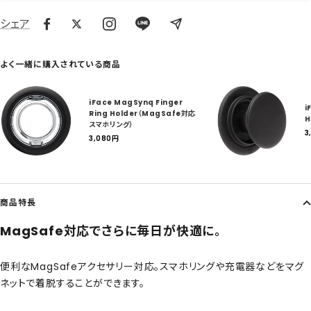
シェア
よく一緒に購入されている商品
iFace MagSynq Finger
i
Ring Holder（MagSafe対応
H
スマホリング）
3
セ
3,080
円
ー
ル
ル
価
格
商品特長
MagSafe対応でさらに毎日が快適に。
便利なMagSafeアクセサリー対応。スマホリングや充電器などをマグ
ネットで着脱することができます。