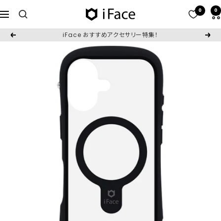
コ
0
0
iFace
ナ
ン
日
ビ
テ
iFace おすすめアクセサリー特集！
戻
次
本
ゲ
ン
る
へ
公
ー
ツ
式
シ
へ
サ
ョ
ス
イ
ン
キ
ト
ッ
プ