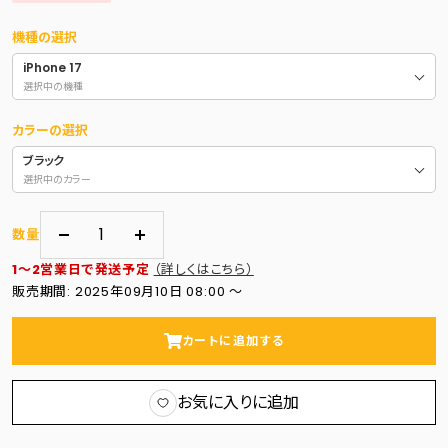
格
機種の選択
iPhone 17
選択中の機種
カラーの選択
ブラック
選択中のカラー
数量
数
数
1～2営業日で発送予定
（詳しくはこちら）
量
量
販売期間: 2025年09月10日 08:00 〜
を
を
減
増
カートに追加する
ら
や
す
す
お気に入りに追加