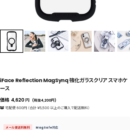
iFace Reflection MagSynq 強化ガラスクリア スマホケ
ース
セ
価格
4,620
円
(税抜4,200
円
)
ー
宅配便 600円 （合計 ¥5,500 以上のご購入で配送無料）
ル
価
メール便送料無料
MagSafe対応