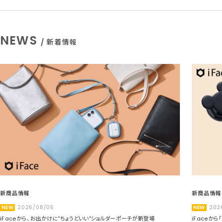
NEWS
/ 新着情報
新商品情報
新商品情報
NEW
2026/08/05
NEW
202
iFaceから、お出かけに"ちょうどいい"ショルダーポーチが新登場
iFaceか