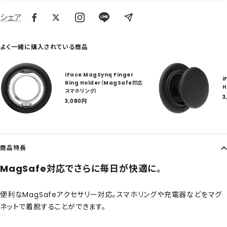
シェア
よく一緒に購入されている商品
iFace MagSynq Finger
i
Ring Holder（MagSafe対応
H
スマホリング）
3
セ
3,080
円
ー
ル
ル
価
格
商品特長
MagSafe対応でさらに毎日が快適に。
便利なMagSafeアクセサリー対応。スマホリングや充電器などをマグ
ネットで着脱することができます。