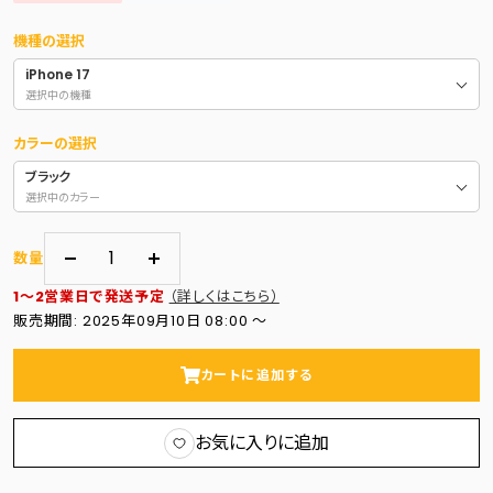
格
機種の選択
iPhone 17
選択中の機種
カラーの選択
ブラック
選択中のカラー
数量
数
数
1～2営業日で発送予定
（詳しくはこちら）
量
量
販売期間: 2025年09月10日 08:00 〜
を
を
減
増
カートに追加する
ら
や
す
す
お気に入りに追加