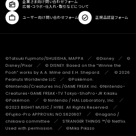
企業さま向け問い合わせフォーム
広報・コラボ・仕入れ・取引などについて
ユーザー向け問い合わせフォーム
正規品認証フォーム
©Tatsuki Fujimoto/SHUEISHA, MAPPA ／ ©Disney ／ ©
Disney/Pixar ／ © DISNEY. Based on the “Winnie the
Pooh” works by A.A. Milne and E.H. Shepard. ／ © 2026
Peanuts Worldwide LLC ／ ©Pokémon.
©Nintendo/Creatures Inc./GAME FREAK inc. ©Nintendo・
Creatures・GAME FREAK・TV Tokyo・ShoPro・JR Kikaku
©Pokémon ／ © Nintendo / HAL Laboratory, Inc. ／
©2023 BIGHIT MUSIC / HYBE. All Rights Reserved. ／
©Fujiko-Pro APPROVAL NO.S620607 ／ ©nagano /
chiikawa committee ／ STRANGER THINGS ™/© Netflix.
Used with permission. ／ ©Mika Pikazo