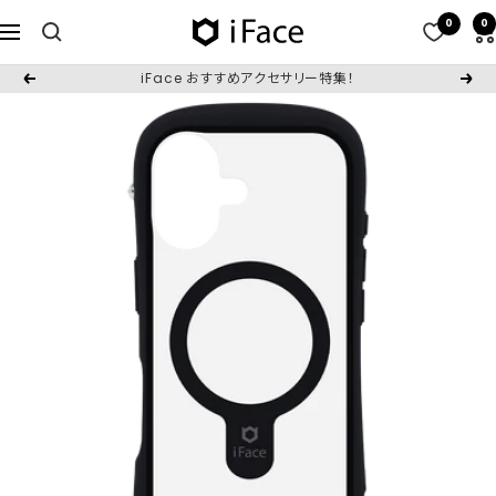
コ
0
0
iFace
ナ
ン
日
ビ
テ
iFace おすすめアクセサリー特集！
戻
次
本
ゲ
ン
る
へ
公
ー
ツ
式
シ
へ
サ
ョ
ス
イ
ン
キ
ト
ッ
プ