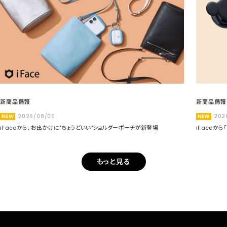
新商品情報
新商品情報
NEW
2026/08/05
NEW
202
iFaceから、お出かけに"ちょうどいい"ショルダーポーチが新登場
iFaceか
もっと見る