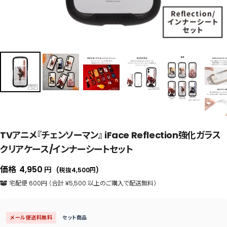
TVアニメ『チェンソーマン』 iFace Reflection強化ガラス
クリアケース/インナーシートセット
セ
価格
4,950
円
(税抜4,500
円
)
ー
宅配便 600円 （合計 ¥5,500 以上のご購入で配送無料）
ル
価
メール便送料無料
セット商品
格