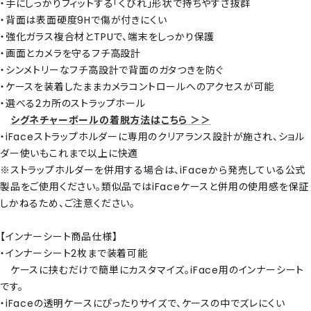
・手にしっかりフィットする「くびれ」形状で持ちやすさ抜群
・背面は表面硬度9Hで傷が付きにくい
・強化ガラス複合材とTPUで、端末をしっかり保護
・画面とカメラを守るフチ高設計
・シンメトリーなフチ高設計で背面のガタつきを防ぐ
・ケースを装着したままカメラコントロールへのアクセスが可能
・選べる2カ所のストラップホール
シグネチャーボールの着脱方法はこちら ＞＞
・iFaceストラップホルダーに専用のクリアランス設計が施され、ショル
ダー使いもこれまで以上に快適
※ストラップホルダーを併用する場合は、iFaceから発売している公式
製品をご使用ください。類似品ではiFaceケースと併用の使用感を保証
しかねるため、ご注意ください。
【インナーシート商品仕様】
・インナーシート2枚まで装着可能
ケースに挟むだけで簡単にカスタマイズ。iFace用のインナーシート
です。
・iFaceの透明ケースにぴったりサイズで、ケースの中でズレにくい