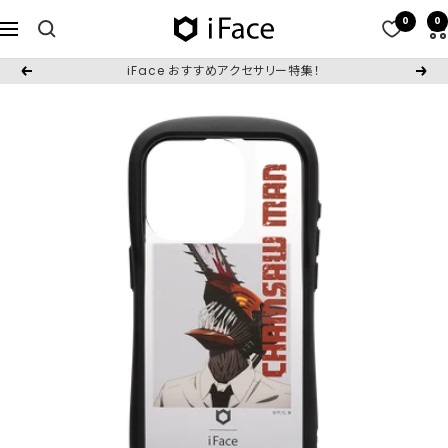
コ
0
0
iFace
ナ
ン
日
ビ
テ
iFace おすすめアクセサリー特集！
戻
次
本
ゲ
ン
る
へ
公
ー
ツ
式
シ
へ
サ
ョ
ス
イ
ン
キ
ト
ッ
プ