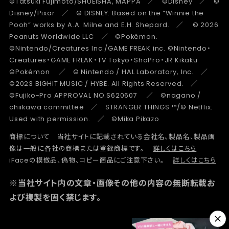
©Tatsuki Fujimoto/SHUEISHA, MAPPA ／ ©Disney ／ ©
Disney/Pixar ／ © DISNEY. Based on the “Winnie the
Pooh” works by A.A. Milne and E.H. Shepard. ／ © 2026
Peanuts Worldwide LLC ／ ©Pokémon.
©Nintendo/Creatures Inc./GAME FREAK inc. ©Nintendo・
Creatures・GAME FREAK・TV Tokyo・ShoPro・JR Kikaku
©Pokémon ／ © Nintendo / HAL Laboratory, Inc. ／
©2023 BIGHIT MUSIC / HYBE. All Rights Reserved. ／
©Fujiko-Pro APPROVAL NO.S620607 ／ ©nagano /
chiikawa committee ／ STRANGER THINGS ™/© Netflix.
Used with permission. ／ ©Mika Pikazo
商標について 当社サイトに記載されている会社名、製品名、製品画
像は一般に各社の商標または登録商標です。
詳しくはこちら
iFaceの模倣品、偽物、コピー商品にご注意下さい。
詳しくはこちら
※当社サイト内の文章・画像その他の内容の無断転載お
よび複製を固く禁じます。