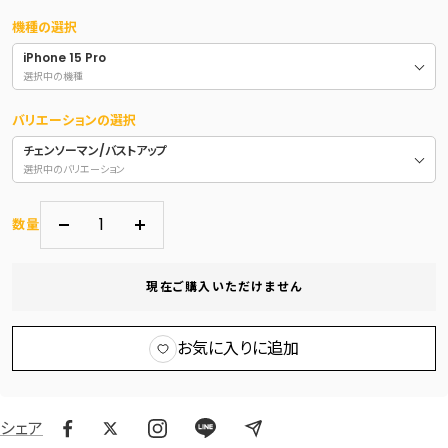
機種の選択
iPhone 15 Pro
選択中の機種
バリエーションの選択
チェンソーマン/バストアップ
選択中のバリエーション
数量
数
数
量
量
現在ご購入いただけません
を
を
減
増
ら
や
お気に入りに追加
す
す
シェア