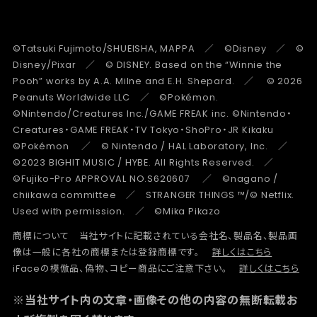
©Tatsuki Fujimoto/SHUEISHA, MAPPA ／ ©Disney ／ ©
Disney/Pixar ／ © DISNEY. Based on the “Winnie the
Pooh” works by A.A. Milne and E.H. Shepard. ／ © 2026
Peanuts Worldwide LLC ／ ©Pokémon.
©Nintendo/Creatures Inc./GAME FREAK inc. ©Nintendo・
Creatures・GAME FREAK・TV Tokyo・ShoPro・JR Kikaku
©Pokémon ／ © Nintendo / HAL Laboratory, Inc. ／
©2023 BIGHIT MUSIC / HYBE. All Rights Reserved. ／
©Fujiko-Pro APPROVAL NO.S620607 ／ ©nagano /
chiikawa committee ／ STRANGER THINGS ™/© Netflix.
Used with permission. ／ ©Mika Pikazo
商標について 当社サイトに記載されている会社名、製品名、製品画
像は一般に各社の商標または登録商標です。
詳しくはこちら
iFaceの模倣品、偽物、コピー商品にご注意下さい。
詳しくはこちら
※当社サイト内の文章・画像その他の内容の無断転載お