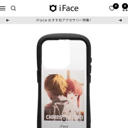
コ
0
0
iFace
ナ
ン
日
ビ
テ
iFace おすすめアクセサリー特集！
戻
次
本
ゲ
ン
る
へ
公
ー
ツ
式
シ
へ
サ
ョ
ス
イ
ン
キ
ト
ッ
プ