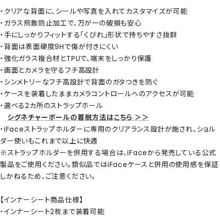
・クリアな背面に、シールや写真を入れてカスタマイズが可能
・ガラス飛散防止加工で、万が一の破損も安心
・手にしっかりフィットする「くびれ」形状で持ちやすさ抜群
・背面は表面硬度9Hで傷が付きにくい
・強化ガラス複合材とTPUで、端末をしっかり保護
・画面とカメラを守るフチ高設計
・シンメトリーなフチ高設計で背面のガタつきを防ぐ
・ケースを装着したままカメラコントロールへのアクセスが可能
・選べる2カ所のストラップホール
シグネチャーボールの着脱方法はこちら ＞＞
・iFaceストラップホルダーに専用のクリアランス設計が施され、ショル
ダー使いもこれまで以上に快適
※ストラップホルダーを併用する場合は、iFaceから発売している公式
製品をご使用ください。類似品ではiFaceケースと併用の使用感を保証
しかねるため、ご注意ください。
【インナーシート商品仕様】
・インナーシート2枚まで装着可能