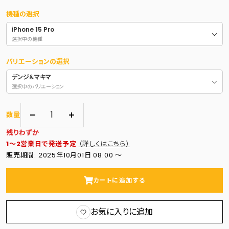
機種の選択
iPhone 15 Pro
選択中の機種
バリエーションの選択
デンジ＆マキマ
選択中のバリエーション
数量
数
数
残りわずか
量
量
1～2営業日で発送予定
（詳しくはこちら）
を
を
販売期間: 2025年10月01日 08:00 〜
減
増
ら
や
カートに追加する
す
す
お気に入りに追加