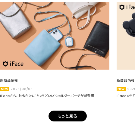
新商品情報
新商品情報
NEW
2026/08/05
NEW
202
iFaceから、お出かけに"ちょうどいい"ショルダーポーチが新登場
iFaceか
もっと見る