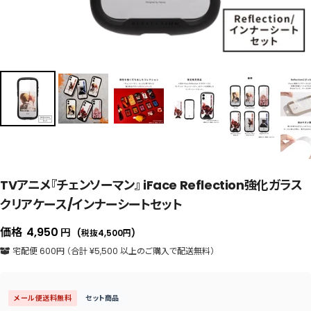
TVアニメ『チェンソーマン』 iFace Reflection強化ガラス
クリアケース/インナーシートセット
セ
価格
4,950
円
(税抜4,500
円
)
ー
宅配便 600円 （合計 ¥5,500 以上のご購入で配送無料）
ル
価
メール便送料無料
セット商品
格