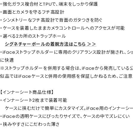
・強化ガラス複合材とTPUで、端末をしっかり保護
・画面とカメラを守るフチ高設計
・シンメトリーなフチ高設計で背面のガタつきを防ぐ
・ケースを装着したままカメラコントロールへのアクセスが可能
・選べる2カ所のストラップホール
シグネチャーボールの着脱方法はこちら ＞＞
・iFaceストラップホルダーに専用のクリアランス設計が施され、
に快適
※ストラップホルダーを併用する場合は、iFaceから発売している
似品ではiFaceケースと併用の使用感を保証しかねるため、ご注意
【インナーシート商品仕様】
・インナーシート2枚まで装着可能
ケースに挟むだけで簡単にカスタマイズ。iFace用のインナーシー
・iFaceの透明ケースにぴったりサイズで、ケースの中でズレにくい
・挟みやすさにこだわった薄さ