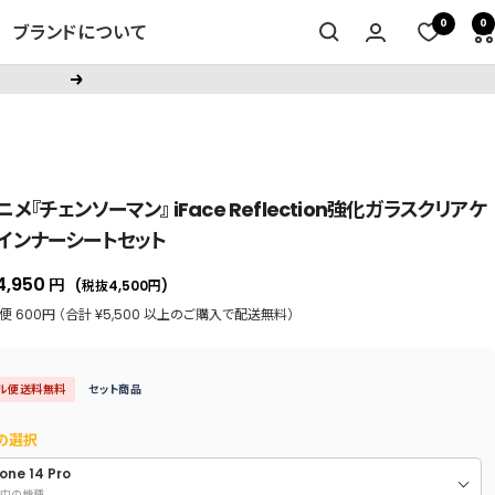
0
0
ブランドについて
次
へ
ニメ『チェンソーマン』 iFace Reflection強化ガラスクリアケ
/インナーシートセット
セ
4,950
円
(税抜4,500
円
)
ー
 600円 （合計 ¥5,500 以上のご購入で配送無料）
ル
価
ル便送料無料
セット商品
格
の選択
one 14 Pro
中の機種