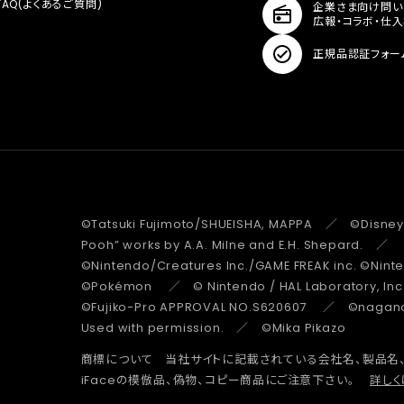
FAQ(よくあるご質問)
企業さま向け問い
広報・コラボ・仕
正規品認証フォー
©Tatsuki Fujimoto/SHUEISHA, MAPPA ／ ©Disney
Pooh” works by A.A. Milne and E.H. Shepard.
©Nintendo/Creatures Inc./GAME FREAK inc. ©Nin
©Pokémon ／ © Nintendo / HAL Laboratory, Inc
©Fujiko-Pro APPROVAL NO.S620607 ／ ©nagano 
Used with permission. ／ ©Mika Pikazo
商標について 当社サイトに記載されている会社名、製品名
iFaceの模倣品、偽物、コピー商品にご注意下さい。
詳しく