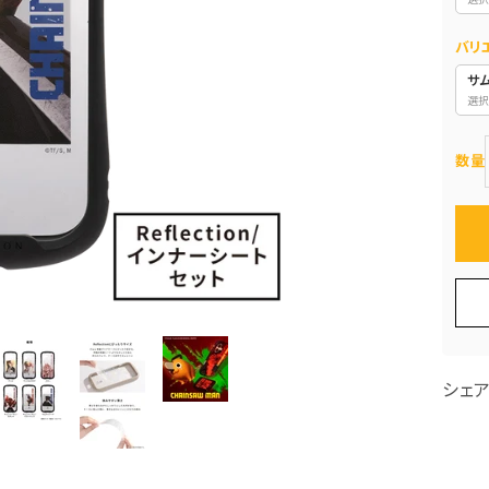
バリ
サ
選択
数量
シェ