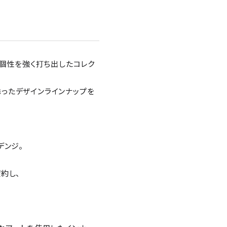
の個性を強く打ち出したコレク
り添ったデザインラインナップを
デンジ。
約し、