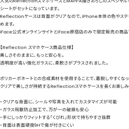
人気のReflectionスマホケースとMAPPA描きおろしのスペシ
シートがセットになっています。
Reflectionケースは背面がクリアなので、iPhone本体の色
めます。
iFace公式オンラインサイトとiFace原宿店のみで限定販売の商品
【Reflection スマホケース商品仕様】
美しさそのままに、もっと安心を。
透明度が高い強化ガラスに、柔軟さがプラスされました。
ポリカーボネートとの合成素材を使用することで、着脱しやすくなっ
クリアで美しさが持続するReflectionスマホケースを長くお楽しみ
・クリアな背面に、シールや写真を入れてカスタマイズが可能
・ガラス飛散防止加工で、万が一の破損も安心
・手にしっかりフィットする「くびれ」形状で持ちやすさ抜群
・背面は表面硬度9Hで傷が付きにくい