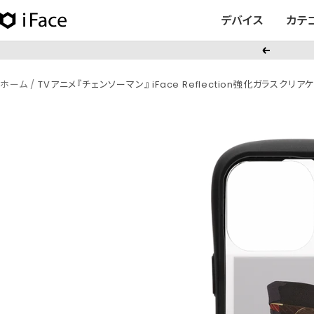
コ
デバイス
カテ
iFace
ン
日
テ
戻
本
ン
る
公
ツ
ホーム
TVアニメ『チェンソーマン』 iFace Reflection強化ガラスク
式
へ
サ
ス
イ
キ
ト
ッ
プ