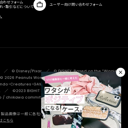
合わせフォーム
ユーザー向け問い合わせフォーム
入れ・取引などについて
ム
 ／ © Disney/Pixar ／ © DISNEY. Based on the “Winnie the
 ／ © 2026 Peanuts Worldwide LLC ／ ©Pokémon.
tendo・Creatures・GAME FREAK・TV Tokyo・ShoPro・JR Kikaku
. ／ ©2023 BIGHIT MUSIC / HYBE. All Rights Reserved. ／
/ chiikawa committee ／ STRANGER THINGS ™/© Netflix.
、製品画像は一般に各社の商標または登録商標です。
詳しくはこちら
はこちら