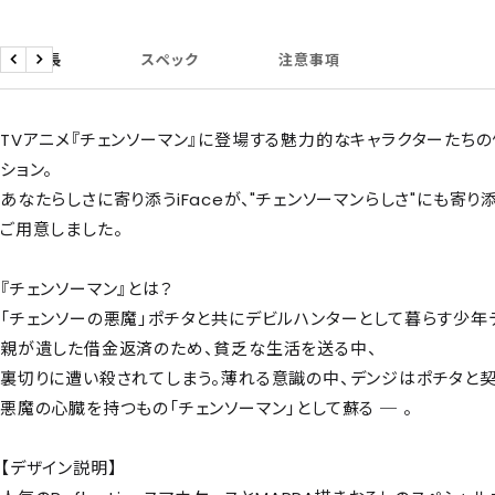
商品特長
スペック
注意事項
戻
次
る
へ
TVアニメ『チェンソーマン』に登場する魅力的なキャラクターたち
ション。
あなたらしさに寄り添うiFaceが、"チェンソーマンらしさ"にも寄
ご用意しました。
『チェンソーマン』とは？
「チェンソーの悪魔」ポチタと共にデビルハンターとして暮らす少年
親が遺した借金返済のため、貧乏な生活を送る中、
裏切りに遭い殺されてしまう。薄れる意識の中、デンジはポチタと契
悪魔の心臓を持つもの「チェンソーマン」として蘇る ─ 。
【デザイン説明】