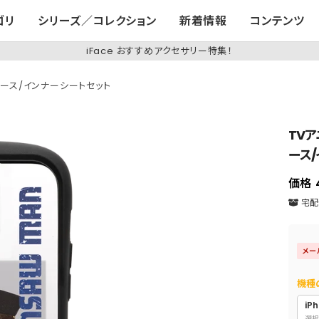
ゴリ
シリーズ／コレクション
新着情報
コンテンツ
iFace おすすめアクセサリー特集！
リアケース/インナーシートセット
TVア
ース
価格
宅配便
メー
機種
iPh
選択