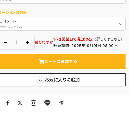
エーションの選択
ムライソード
中のバリエーション
1～2営業日で発送予定
（詳しくはこちら）
残りわずか
数
数
販売期間: 2025年10月01日 08:00 〜
量
量
を
を
カートに追加する
減
増
ら
や
お気に入りに追加
す
す
ア