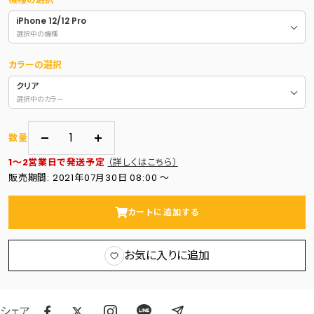
iPhone 12/12 Pro
選択中の機種
カラーの選択
クリア
選択中のカラー
数量
数
数
1～2営業日で発送予定
（詳しくはこちら）
量
量
販売期間: 2021年07月30日 08:00 〜
を
を
減
増
カートに追加する
ら
や
す
す
お気に入りに追加
シェア