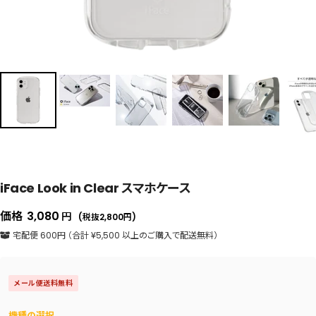
iFace Look in Clear スマホケース
セ
価格
3,080
円
(税抜2,800
円
)
ー
宅配便 600円 （合計 ¥5,500 以上のご購入で配送無料）
ル
価
メール便送料無料
格
機種の選択