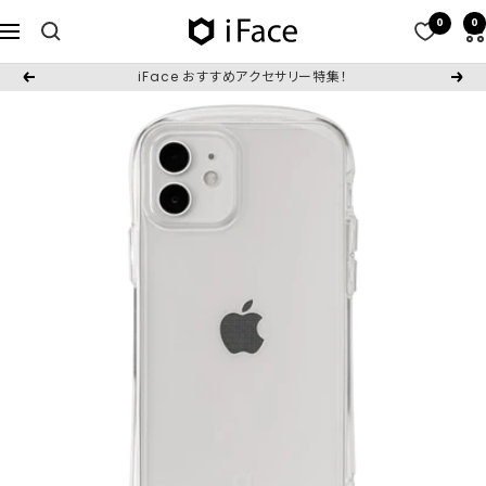
コ
0
0
iFace
ナ
ン
日
ビ
テ
iFace おすすめアクセサリー特集！
戻
次
本
ゲ
ン
る
へ
公
ー
ツ
式
シ
へ
サ
ョ
ス
イ
ン
キ
ト
ッ
プ