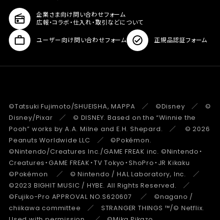
企業さま向け問い合わせフォーム
広報・コラボ・仕入れ・取引などについて
ユーザー向け問い合わせフォーム
正規品認証フォーム
©Tatsuki Fujimoto/SHUEISHA, MAPPA ／ ©Disney ／ ©
Disney/Pixar ／ © DISNEY. Based on the “Winnie the
Pooh” works by A.A. Milne and E.H. Shepard. ／ © 2026
Peanuts Worldwide LLC ／ ©Pokémon.
©Nintendo/Creatures Inc./GAME FREAK inc. ©Nintendo・
Creatures・GAME FREAK・TV Tokyo・ShoPro・JR Kikaku
©Pokémon ／ © Nintendo / HAL Laboratory, Inc. ／
©2023 BIGHIT MUSIC / HYBE. All Rights Reserved. ／
©Fujiko-Pro APPROVAL NO.S620607 ／ ©nagano /
chiikawa committee ／ STRANGER THINGS ™/© Netflix.
Used with permission. ／ ©Mika Pikazo