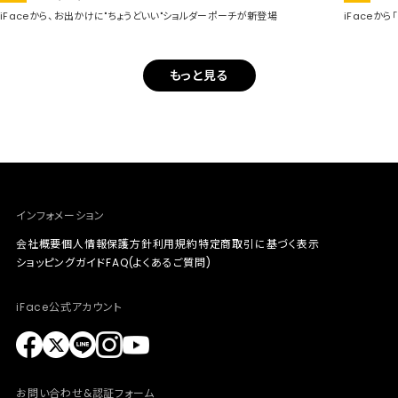
iFaceから、お出かけに"ちょうどいい"ショルダーポーチが新登場
iFaceか
もっと見る
インフォメーション
会社概要
個人情報保護方針
利用規約
特定商取引に基づく表示
ショッピングガイド
FAQ(よくあるご質問)
iFace公式アカウント
お問い合わせ&認証フォーム