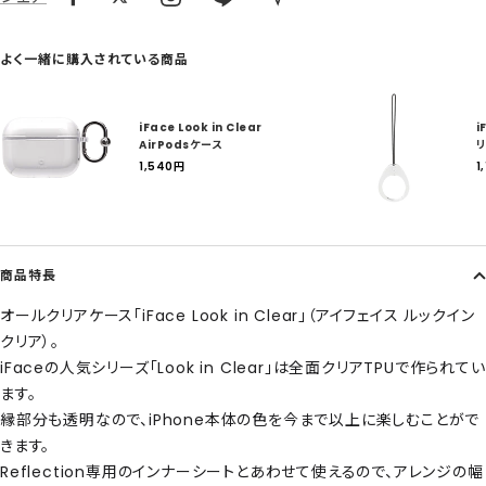
よく一緒に購入されている商品
iFace Look in Clear
i
AirPodsケース
リ
セ
1,540
円
1
ー
ル
ル
価
格
商品特長
オールクリアケース「iFace Look in Clear」（アイフェイス ルックイン
クリア）。
iFaceの人気シリーズ「Look in Clear」は全面クリアTPUで作られてい
ます。
縁部分も透明なので、iPhone本体の色を今まで以上に楽しむことがで
きます。
Reflection専用のインナーシートとあわせて使えるので、アレンジの幅