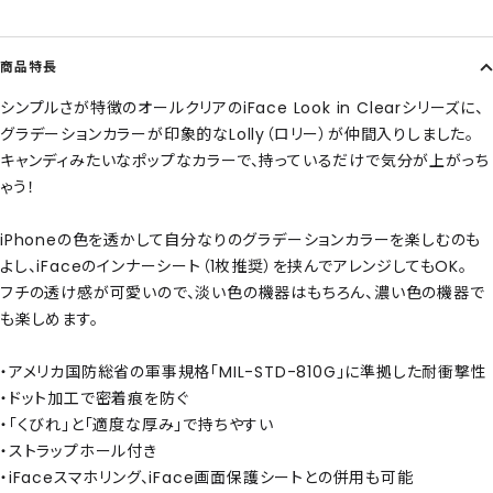
商品特長
シンプルさが特徴のオールクリアのiFace Look in Clearシリーズに、
グラデーションカラーが印象的なLolly（ロリー）が仲間入りしました。
キャンディみたいなポップなカラーで、持っているだけで気分が上がっち
ゃう！
iPhoneの色を透かして自分なりのグラデーションカラーを楽しむのも
よし、iFaceのインナーシート（1枚推奨）を挟んでアレンジしてもOK。
フチの透け感が可愛いので、淡い色の機器はもちろん、濃い色の機器で
も楽しめます。
・アメリカ国防総省の軍事規格「MIL-STD-810G」に準拠した耐衝撃性
・ドット加工で密着痕を防ぐ
・「くびれ」と「適度な厚み」で持ちやすい
・ストラップホール付き
・iFaceスマホリング、iFace画面保護シートとの併用も可能