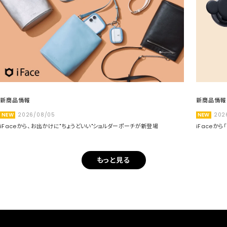
新商品情報
新商品情報
NEW
2026/08/05
NEW
202
iFaceから、お出かけに"ちょうどいい"ショルダーポーチが新登場
iFaceか
もっと見る