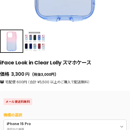
iFace Look in Clear Lolly スマホケース
セ
価格
3,300
円
(税抜3,000
円
)
ー
宅配便 600円 （合計 ¥5,500 以上のご購入で配送無料）
ル
価
メール便送料無料
格
機種の選択
iPhone 15 Pro
選択中の機種