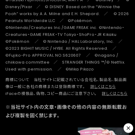
Disney/Pixar ／ © DISNEY. Based on the “Winnie the
Pooh” works by A.A. Milne and E.H. Shepard. ／ © 2026
Peanuts Worldwide LLC ／ ©Pokémon.
©Nintendo/Creatures Inc./GAME FREAK inc. ©Nintendo・
Creatures・GAME FREAK・TV Tokyo・ShoPro・JR Kikaku
©Pokémon ／ © Nintendo / HAL Laboratory, Inc. ／
©2023 BIGHIT MUSIC / HYBE. All Rights Reserved. ／
©Fujiko-Pro APPROVAL NO.S620607 ／ ©nagano /
chiikawa committee ／ STRANGER THINGS ™/© Netflix.
Used with permission. ／ ©Mika Pikazo
商標について 当社サイトに記載されている会社名、製品名、製品画
像は一般に各社の商標または登録商標です。
詳しくはこちら
iFaceの模倣品、偽物、コピー商品にご注意下さい。
詳しくはこちら
※当社サイト内の文章・画像その他の内容の無断転載お
よび複製を固く禁じます。