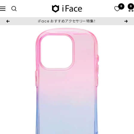
コ
0
0
iFace
ナ
ン
日
ビ
テ
iFace おすすめアクセサリー特集！
戻
次
本
ゲ
ン
る
へ
公
ー
ツ
式
シ
へ
サ
ョ
ス
イ
ン
キ
ト
ッ
プ