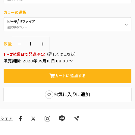
カラーの選択
ピーチ/サファイア
選択中のカラー
数量
数
数
1～2営業日で発送予定
（詳しくはこちら）
量
量
販売期間: 2023年09月13日 08:00 〜
を
を
減
増
カートに追加する
ら
や
す
す
お気に入りに追加
シェア