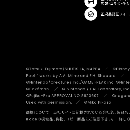
広報・コラボ・仕
正規品認証フォー
©Tatsuki Fujimoto/SHUEISHA, MAPPA ／ ©Disney
Pooh” works by A.A. Milne and E.H. Shepard.
©Nintendo/Creatures Inc./GAME FREAK inc. ©Nin
©Pokémon ／ © Nintendo / HAL Laboratory, Inc
©Fujiko-Pro APPROVAL NO.S620607 ／ ©nagano 
Used with permission. ／ ©Mika Pikazo
商標について 当社サイトに記載されている会社名、製品名
iFaceの模倣品、偽物、コピー商品にご注意下さい。
詳しく