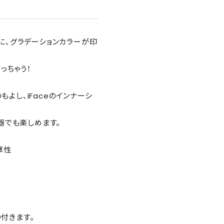
リーズに、グラデーションカラーが印
っちゃう！
よし、iFaceのインナーシ
器でも楽しめます。
撃性
り付きます。