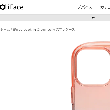
コ
デバイス
カテ
iFace
ン
日
テ
戻
本
ン
る
公
ツ
ホーム
iFace Look in Clear Lolly スマホケース
式
へ
サ
ス
イ
キ
ト
ッ
プ