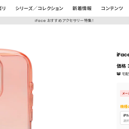
ゴリ
シリーズ／コレクション
新着情報
コンテンツ
iFace おすすめアクセサリー特集！
iFac
価格
宅配便
メー
機種
iPh
選択