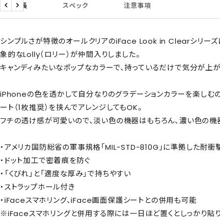
商品特長
スペック
注意事項
戻
次
る
へ
シンプルさが特徴のオールクリアのiFace Look in Clearシ
象的なLolly（ロリー）が仲間入りしました。
キャンディみたいなポップなカラーで、持っているだけで気分が上が
iPhoneの色を透かして自分なりのグラデーションカラーを楽しむのも
ート（1枚推奨）を挟んでアレンジしてもOK。
フチの透け感が可愛いので、淡い色の機器はもちろん、濃い色の機
・アメリカ国防総省の軍事規格「MIL-STD-810G」に準拠した耐衝
・ドット加工で密着痕を防ぐ
・「くびれ」と「適度な厚み」で持ちやすい
・ストラップホール付き
・iFaceスマホリング、iFace画面保護シートとの併用も可能
※iFaceスマホリングと併用する際には一日ほど置くとしっかり貼