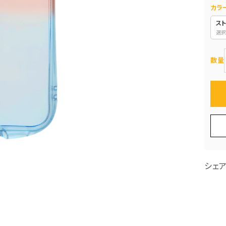
カラ
ス
選択
数量
シェ