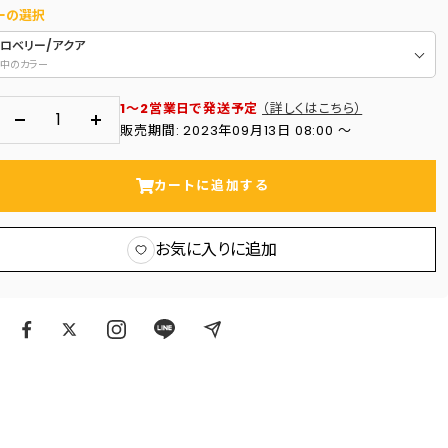
ーの選択
トロベリー/アクア
中のカラー
1～2営業日で発送予定
（詳しくはこちら）
数
数
販売期間: 2023年09月13日 08:00 〜
量
量
を
を
カートに追加する
減
増
ら
や
お気に入りに追加
す
す
ア