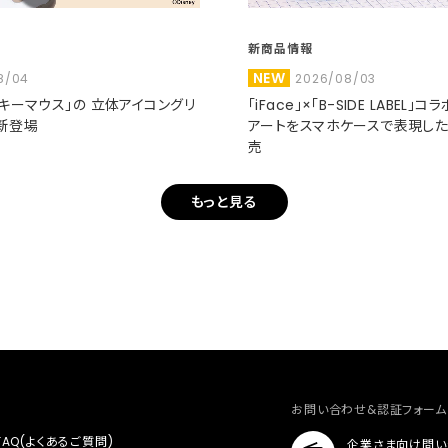
新商品情報
NEW
8/04
2026/08/03
ミッキーマウス」の 立体アイコングリ
「iFace」×「B-SIDE LABEL」
新登場
アートをスマホケースで表現し
売
もっと見る
お問い合わせ&認証フォーム
FAQ(よくあるご質問)
企業さま向け問い