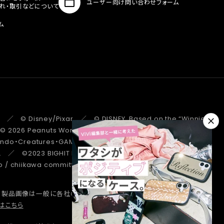
ユーザー向け問い合わせフォーム
入れ・取引などについて
ム
 ／ © Disney/Pixar ／ © DISNEY. Based on the “Winnie the
 ／ © 2026 Peanuts Worldwide LLC ／ ©Pokémon.
tendo・Creatures・GAME FREAK・TV Tokyo・ShoPro・JR Kikaku
. ／ ©2023 BIGHIT MUSIC / HYBE. All Rights Reserved. ／
/ chiikawa committee ／ STRANGER THINGS ™/© Netflix.
、製品画像は一般に各社の商標または登録商標です。
詳しくはこちら
はこちら