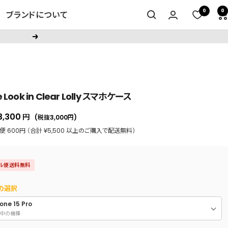
0
0
ブランドについて
次
へ
e Look in Clear Lolly スマホケース
セ
3,300
円
(税抜3,000
円
)
ー
 600円 （合計 ¥5,500 以上のご購入で配送無料）
ル
価
ル便送料無料
格
の選択
one 15 Pro
中の機種