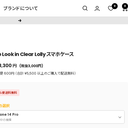
0
0
ブランドについて
次
へ
e Look in Clear Lolly スマホケース
セ
3,300
円
(税抜3,000
円
)
ー
 600円 （合計 ¥5,500 以上のご購入で配送無料）
ル
価
ル便送料無料
格
の選択
one 14 Pro
中の機種