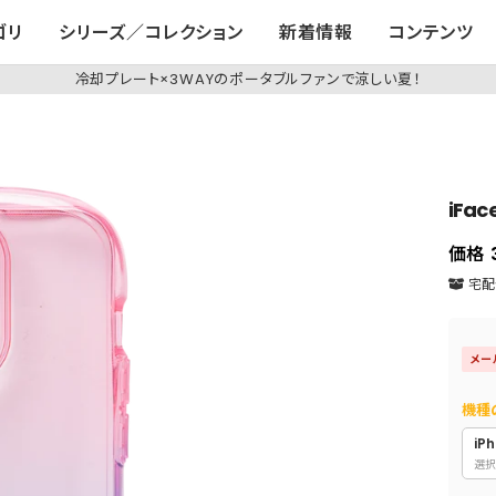
ゴリ
シリーズ／コレクション
新着情報
コンテンツ
冷却プレート×3WAYのポータブルファンで涼しい夏！
iFac
価格
宅配便
メー
機種
iPh
選択