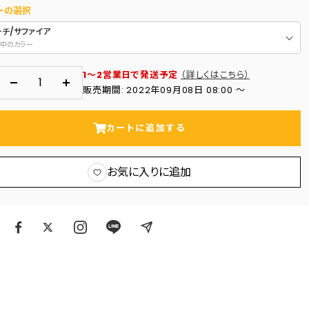
ーの選択
ーチ/サファイア
中のカラー
1～2営業日で発送予定
（詳しくはこちら）
数
数
販売期間: 2022年09月08日 08:00 〜
量
量
を
を
カートに追加する
減
増
ら
や
お気に入りに追加
す
す
ア