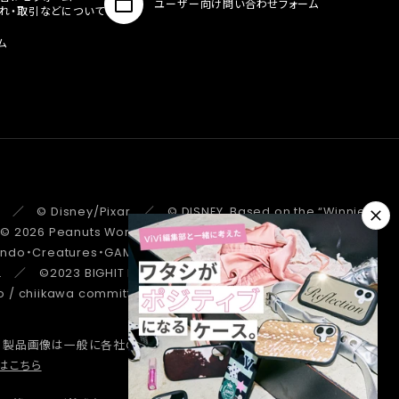
ユーザー向け問い合わせフォーム
入れ・取引などについて
ム
 ／ © Disney/Pixar ／ © DISNEY. Based on the “Winnie the
 ／ © 2026 Peanuts Worldwide LLC ／ ©Pokémon.
tendo・Creatures・GAME FREAK・TV Tokyo・ShoPro・JR Kikaku
. ／ ©2023 BIGHIT MUSIC / HYBE. All Rights Reserved. ／
/ chiikawa committee ／ STRANGER THINGS ™/© Netflix.
、製品画像は一般に各社の商標または登録商標です。
詳しくはこちら
はこちら