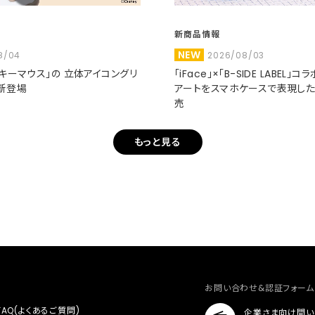
新商品情報
NEW
8/04
2026/08/03
ミッキーマウス」の 立体アイコングリ
「iFace」×「B-SIDE LABEL」
新登場
アートをスマホケースで表現し
売
もっと見る
お問い合わせ&認証フォーム
FAQ(よくあるご質問)
企業さま向け問い