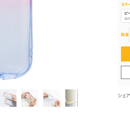
カラ
ピ
選択
数量
シェ