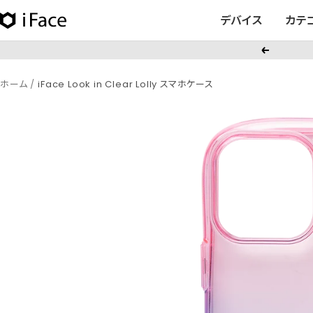
コ
デバイス
カテ
iFace
ン
日
テ
戻
本
ン
る
公
ツ
ホーム
iFace Look in Clear Lolly スマホケース
式
へ
サ
ス
イ
キ
ト
ッ
プ