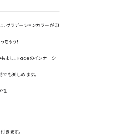
リーズに、グラデーションカラーが印
っちゃう！
よし、iFaceのインナーシ
器でも楽しめます。
撃性
り付きます。