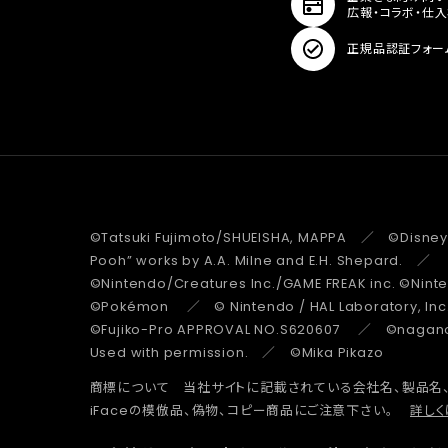
広報・コラボ・仕
正規品認証フォー
©Tatsuki Fujimoto/SHUEISHA, MAPPA ／ ©Disney
Pooh” works by A.A. Milne and E.H. Shepard.
©Nintendo/Creatures Inc./GAME FREAK inc. ©Nin
©Pokémon ／ © Nintendo / HAL Laboratory, Inc
©Fujiko-Pro APPROVAL NO.S620607 ／ ©nagano 
Used with permission. ／ ©Mika Pikazo
商標について 当社サイトに記載されている会社名、製品名
iFaceの模倣品、偽物、コピー商品にご注意下さい。
詳しく