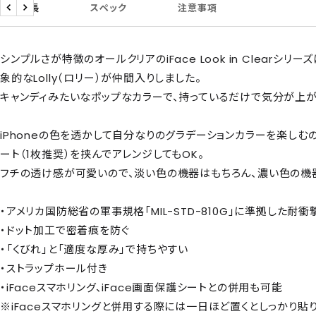
商品特長
スペック
注意事項
戻
次
る
へ
シンプルさが特徴のオールクリアのiFace Look in Clearシ
象的なLolly（ロリー）が仲間入りしました。
キャンディみたいなポップなカラーで、持っているだけで気分が上が
iPhoneの色を透かして自分なりのグラデーションカラーを楽しむのも
ート（1枚推奨）を挟んでアレンジしてもOK。
フチの透け感が可愛いので、淡い色の機器はもちろん、濃い色の機
・アメリカ国防総省の軍事規格「MIL-STD-810G」に準拠した耐衝
・ドット加工で密着痕を防ぐ
・「くびれ」と「適度な厚み」で持ちやすい
・ストラップホール付き
・iFaceスマホリング、iFace画面保護シートとの併用も可能
※iFaceスマホリングと併用する際には一日ほど置くとしっかり貼