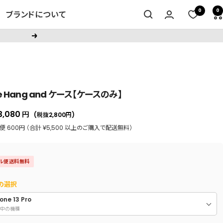
0
0
ブランドについて
次
へ
ce Hang and ケース【ケースのみ】
セ
3,080
円
(税抜2,800
円
)
ー
 600円 （合計 ¥5,500 以上のご購入で配送無料）
ル
価
ル便送料無料
格
の選択
one 13 Pro
中の機種