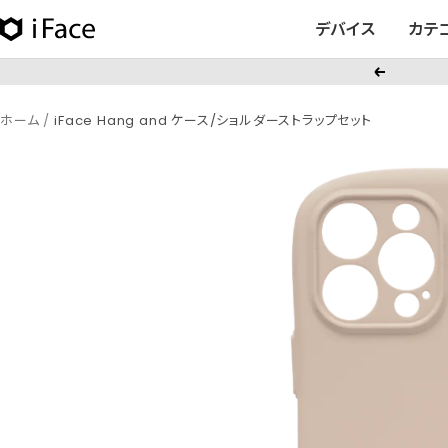
コ
デバイス
カテ
iFace
ン
日
テ
戻
本
ン
る
公
ツ
ホーム
iFace Hang and ケース/ショルダーストラップセット
式
へ
サ
ス
イ
キ
ト
ッ
プ