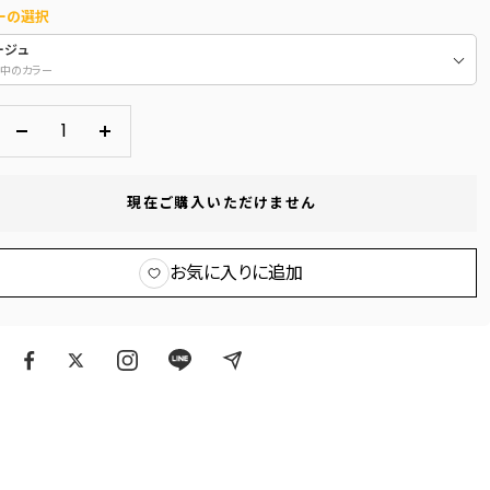
ーの選択
ージュ
中のカラー
数
数
量
量
を
を
現在ご購入いただけません
減
増
ら
や
お気に入りに追加
す
す
ア