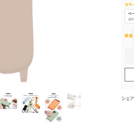
カラ
ベ
選択
数量
シェ