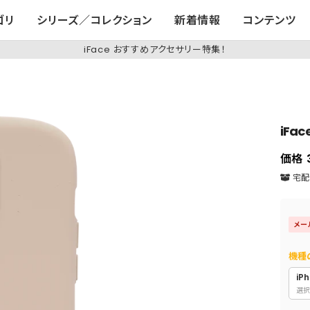
ゴリ
シリーズ／コレクション
新着情報
コンテンツ
iFace おすすめアクセサリー特集！
iFa
価格
宅配便
メー
機種
iPh
選択