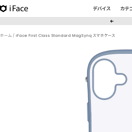
コ
デバイス
カテ
iFace
ン
日
テ
戻
本
ン
る
公
ツ
ホーム
iFace First Class Standard MagSynq スマホケース
式
へ
サ
ス
イ
キ
ト
ッ
プ