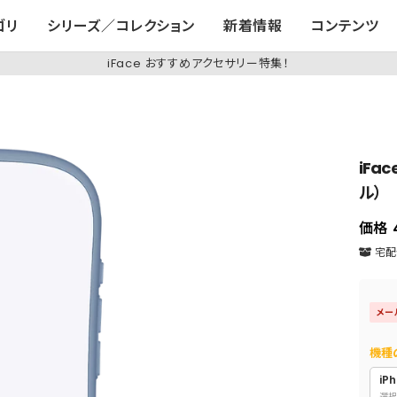
ゴリ
シリーズ／コレクション
新着情報
コンテンツ
iFace おすすめアクセサリー特集！
iFac
ル）
価格
宅配便
メー
機種
iPh
選択