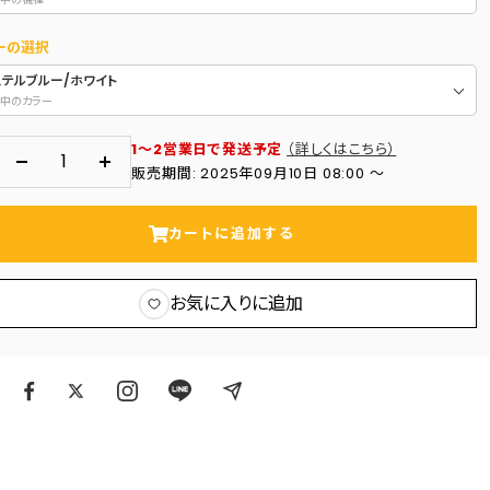
ーの選択
ステルブルー/ホワイト
中のカラー
1～2営業日で発送予定
（詳しくはこちら）
数
数
販売期間: 2025年09月10日 08:00 〜
量
量
を
を
カートに追加する
減
増
ら
や
お気に入りに追加
す
す
ア