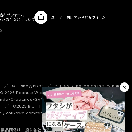
合わせフォーム
ユーザー向け問い合わせフォーム
入れ・取引などについて
ム
 ／ © Disney/Pixar ／ © DISNEY. Based on the “Winnie the
 ／ © 2026 Peanuts Worldwide LLC ／ ©Pokémon.
tendo・Creatures・GAME FREAK・TV Tokyo・ShoPro・JR Kikaku
. ／ ©2023 BIGHIT MUSIC / HYBE. All Rights Reserved. ／
/ chiikawa committee ／ STRANGER THINGS ™/© Netflix.
、製品画像は一般に各社の商標または登録商標です。
詳しくはこちら