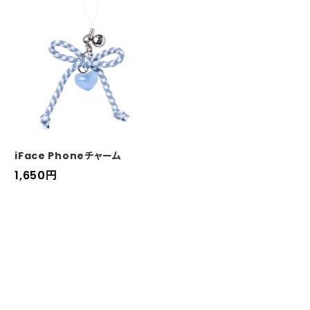
ル
価
価
格
格
iFace Phoneチャーム
セ
1,650
円
ー
ル
価
格