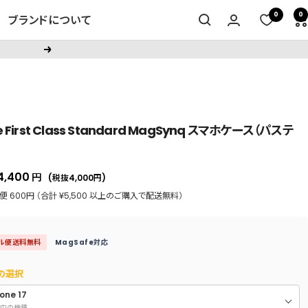
0
0
ブランドについて
次
へ
e First Class Standard MagSynq スマホケース（パステ
セ
4,400
円
(税抜4,000
円
)
ー
 600円 （合計 ¥5,500 以上のご購入で配送無料）
ル
価
ル便送料無料
MagSafe対応
格
の選択
one 17
中の機種