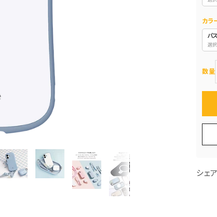
カラ
パ
選択
数量
シェ