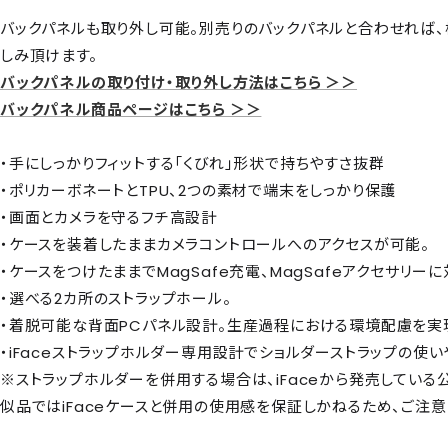
バックパネルも取り外し可能。別売りのバックパネルと合わせれば
しみ頂けます。
バックパネルの取り付け・取り外し方法はこちら ＞＞
バックパネル商品ページはこちら ＞＞
・手にしっかりフィットする「くびれ」形状で持ちやすさ抜群
・ポリカーボネートとTPU、2つの素材で端末をしっかり保護
・画面とカメラを守るフチ高設計
・ケースを装着したままカメラコントロールへのアクセスが可能。
・ケースをつけたままでMagSafe充電、MagSafeアクセサリー
・選べる2カ所のストラップホール。
・着脱可能な背面PCパネル設計。生産過程における環境配慮を実
・iFaceストラップホルダー専用設計でショルダーストラップの使い
※ストラップホルダーを併用する場合は、iFaceから発売している
似品ではiFaceケースと併用の使用感を保証しかねるため、ご注意