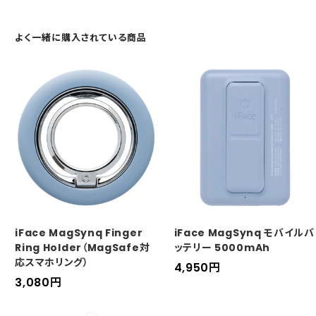
よく一緒に購入されている商品
iFace MagSynq Finger
iFace MagSynq モバイルバ
Ring Holder（MagSafe対
ッテリー 5000mAh
応スマホリング）
セ
4,950
円
セ
3,080
円
ー
ー
ル