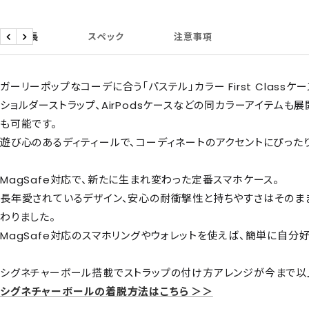
商品特長
スペック
注意事項
戻
次
る
へ
ガーリーポップなコーデに合う「パステル」カラー First Classケー
ショルダーストラップ、AirPodsケースなどの同カラーアイテムも
も可能です。
遊び心のあるディティールで、コーディネートのアクセントにぴったり
MagSafe対応で、新たに生まれ変わった定番スマホケース。
長年愛されているデザイン、安心の耐衝撃性と持ちやすさはそのまま
わりました。
MagSafe対応のスマホリングやウォレットを使えば、簡単に自分
シグネチャーボール搭載でストラップの付け方アレンジが今まで以
シグネチャーボールの着脱方法はこちら ＞＞