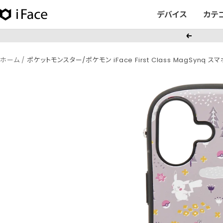
コ
デバイス
カテ
iFace
ン
日
テ
戻
本
ン
る
公
ツ
ホーム
ポケットモンスター/ポケモン iFace First Class MagSynq ス
式
へ
サ
ス
イ
キ
ト
ッ
プ