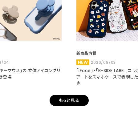
新商品情報
NEW
8/04
2026/08/03
ミッキーマウス」の 立体アイコングリ
「iFace」×「B-SIDE LABEL」
新登場
アートをスマホケースで表現し
売
もっと見る