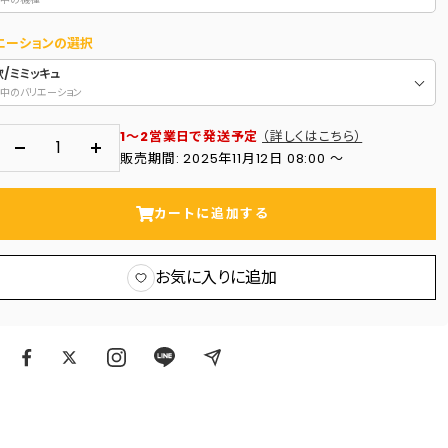
エーションの選択
/ミミッキュ
中のバリエーション
1～2営業日で発送予定
（詳しくはこちら）
数
数
販売期間: 2025年11月12日 08:00 〜
量
量
を
を
カートに追加する
減
増
ら
や
お気に入りに追加
す
す
ア