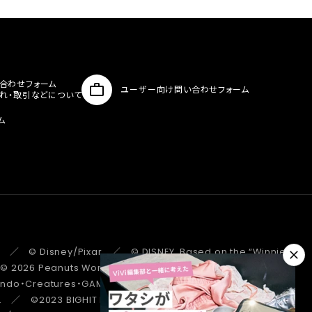
合わせフォーム
ユーザー向け問い合わせフォーム
入れ・取引などについて
ム
 ／ © Disney/Pixar ／ © DISNEY. Based on the “Winnie the
 ／ © 2026 Peanuts Worldwide LLC ／ ©Pokémon.
tendo・Creatures・GAME FREAK・TV Tokyo・ShoPro・JR Kikaku
. ／ ©2023 BIGHIT MUSIC / HYBE. All Rights Reserved. ／