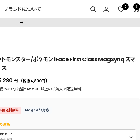
0
0
ブランドについて
次
へ
トモンスター/ポケモン iFace First Class MagSynq スマ
ース
セ
5,280
円
(税抜4,800
円
)
ー
 600円 （合計 ¥5,500 以上のご購入で配送無料）
ル
価
ル便送料無料
MagSafe対応
格
の選択
one 17
中の機種