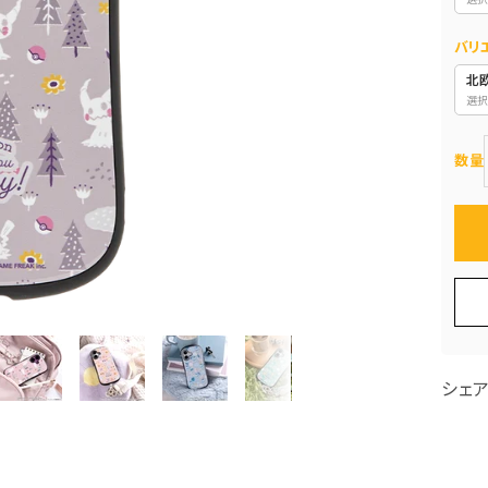
バリ
北欧
選択
数量
シェ