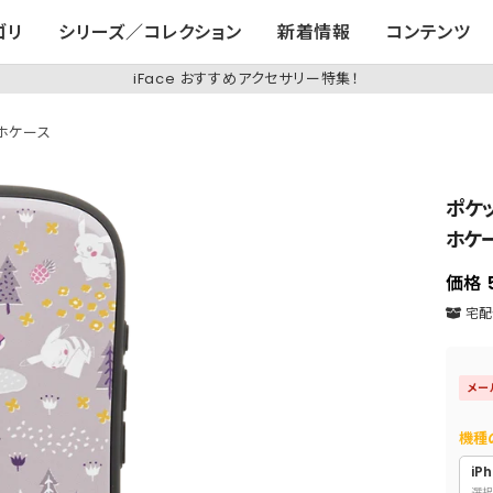
ゴリ
シリーズ／コレクション
新着情報
コンテンツ
iFace おすすめアクセサリー特集！
マホケース
ポケッ
ホケ
価格
宅配便
メー
機種
iPh
選択