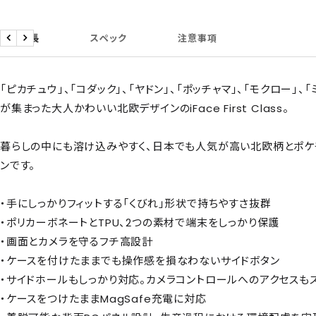
商品特長
スペック
注意事項
戻
次
る
へ
「ピカチュウ」、「コダック」、「ヤドン」、「ポッチャマ」、「モクロー」、
が集まった大人かわいい北欧デザインのiFace First Class。
暮らしの中にも溶け込みやすく、日本でも人気が高い北欧柄とポケ
ンです。
・手にしっかりフィットする「くびれ」形状で持ちやすさ抜群
・ポリカーボネートとTPU、2つの素材で端末をしっかり保護
・画面とカメラを守るフチ高設計
・ケースを付けたままでも操作感を損なわないサイドボタン
・サイドホールもしっかり対応。カメラコントロールへのアクセスも
・ケースをつけたままMagSafe充電に対応