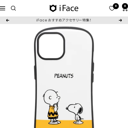
コ
0
0
iFace
ナ
ン
日
ビ
テ
iFace おすすめアクセサリー特集！
戻
次
本
ゲ
ン
る
へ
公
ー
ツ
式
シ
へ
サ
ョ
ス
イ
ン
キ
ト
ッ
プ