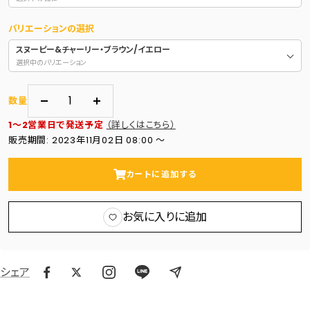
バリエーションの選択
スヌーピー&チャーリー・ブラウン/イエロー
選択中のバリエーション
数量
数
数
1～2営業日で発送予定
（詳しくはこちら）
量
量
販売期間: 2023年11月02日 08:00 〜
を
を
減
増
カートに追加する
ら
や
す
す
お気に入りに追加
シェア