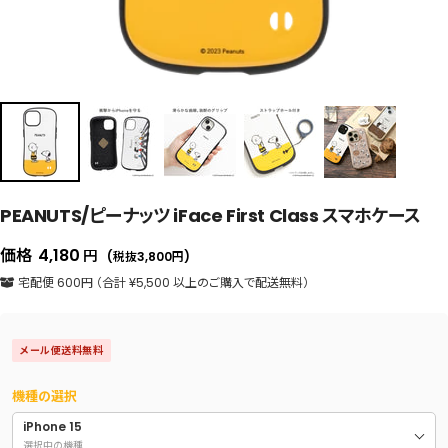
PEANUTS/ピーナッツ iFace First Class スマホケース
セ
価格
4,180
円
(税抜3,800
円
)
ー
宅配便 600円 （合計 ¥5,500 以上のご購入で配送無料）
ル
価
メール便送料無料
格
機種の選択
iPhone 15
選択中の機種