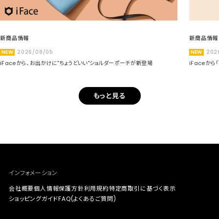
新商品情報
新商品情報
NEW
2026/08/05
NEW
202
iFaceから、お出かけに"ちょうどいい"ショルダーポーチが新登場
iFaceか
もっと見る
インフォメーション
会社概要
個人情報保護方針
利用規約
特定商取引に基づく表示
ショッピングガイド
FAQ(よくあるご質問)