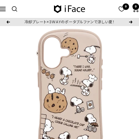
コ
0
0
iFace
ナ
ン
日
ビ
テ
冷却プレート×3WAYのポータブルファンで涼しい夏！
戻
次
本
ゲ
ン
る
へ
公
ー
ツ
式
シ
へ
サ
ョ
ス
イ
ン
キ
ト
ッ
プ