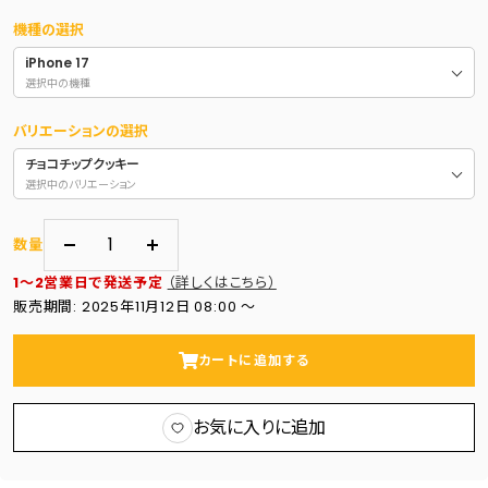
機種の選択
iPhone 17
選択中の機種
バリエーションの選択
チョコチップクッキー
選択中のバリエーション
数量
数
数
1～2営業日で発送予定
（詳しくはこちら）
量
量
販売期間: 2025年11月12日 08:00 〜
を
を
減
増
カートに追加する
ら
や
す
す
お気に入りに追加