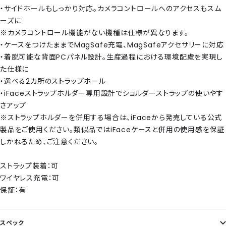
・サイドホールもしっかり対応。カメラコントロールへのアクセスもスム
ーズに
※カメラコントロール機能がない機種は仕様が異なります。
・ケースをつけたままでMagSafe充電、MagSafeアクセサリーに対応
・着脱可能な背面PCパネル設計。生産過程における環境配慮を実現し
た仕様に
・選べる2カ所のストラップホール
・iFaceストラップホルダー専用設計でショルダーストラップの使いやす
さアップ
※ストラップホルダーを併用する場合は、iFaceから発売している公式
製品をご使用ください。類似品ではiFaceケースと併用の使用感を保証
しかねるため、ご注意ください。
ストラップ装着：可
ワイヤレス充電：可
保証：有
スペック