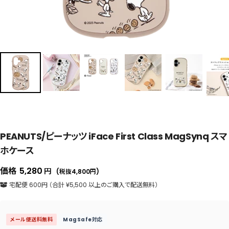
PEANUTS/ピーナッツ iFace First Class MagSynq スマ
ホケース
セ
価格
5,280
円
(税抜4,800
円
)
ー
宅配便 600円 （合計 ¥5,500 以上のご購入で配送無料）
ル
価
メール便送料無料
MagSafe対応
格