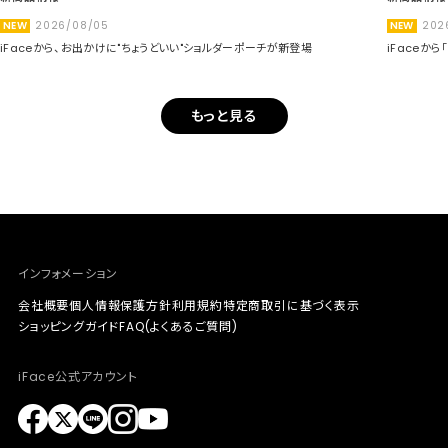
NEW
2026/08/05
NEW
202
iFaceから、お出かけに"ちょうどいい"ショルダーポーチが新登場
iFaceか
もっと見る
インフォメーション
会社概要
個人情報保護方針
利用規約
特定商取引に基づく表示
ショッピングガイド
FAQ(よくあるご質問)
iFace公式アカウント