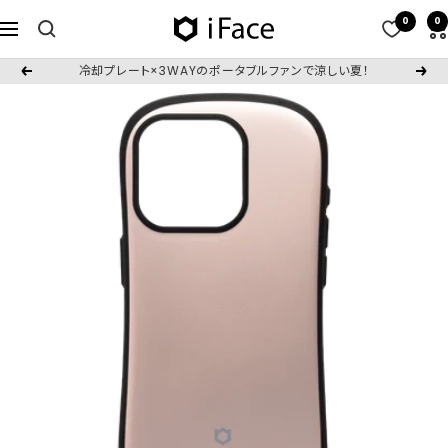
コ
0
0
iFace
ナ
ン
日
ビ
テ
冷却プレート×3WAYのポータブルファンで涼しい夏！
戻
次
本
ゲ
ン
る
へ
公
ー
ツ
式
シ
へ
サ
ョ
ス
イ
ン
キ
ト
ッ
プ