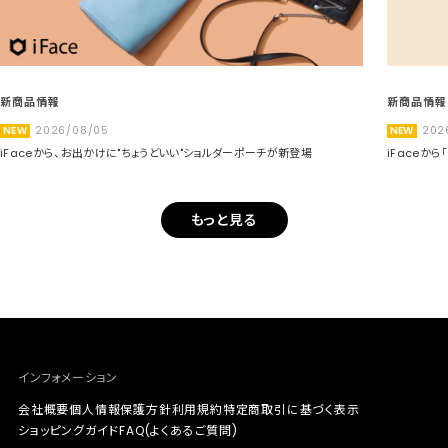
新商品情報
新商品情報
NEW
2026/08/05
NEW
202
iFaceから、お出かけに"ちょうどいい"ショルダーポーチが新登場
iFaceか
もっと見る
インフォメーション
会社概要
個人情報保護方針
利用規約
特定商取引に基づく表示
ショッピングガイド
FAQ(よくあるご質問)