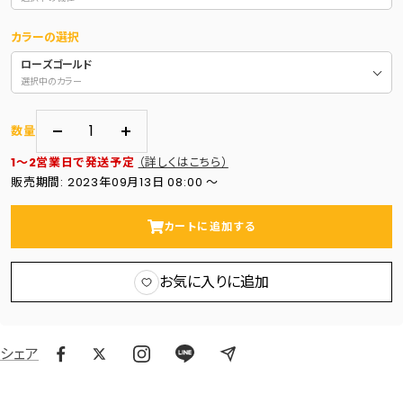
カラーの選択
ローズゴールド
選択中のカラー
数量
数
数
1～2営業日で発送予定
（詳しくはこちら）
量
量
販売期間: 2023年09月13日 08:00 〜
を
を
減
増
カートに追加する
ら
や
す
す
お気に入りに追加
シェア