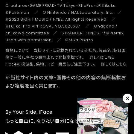
Creatures・GAME FREAK・TV Tokyo・ShoPro・JR Kikaku
©Pokémon ／ © Nintendo / HAL Laboratory, Inc. ／
©2023 BIGHIT MUSIC / HYBE. All Rights Reserved. ／
©Fujiko-Pro APPROVAL NO.S620607 ／ ©nagano /
chiikawa committee ／ STRANGER THINGS ™/© Netflix.
Used with permission. ／ ©Mika Pikazo
商標について 当社サイトに記載されている会社名、製品名、製品画
像は一般に各社の商標または登録商標です。
詳しくはこちら
iFaceの模倣品、偽物、コピー商品にご注意下さい。
詳しくはこちら
※当社サイト内の文章・画像その他の内容の無断転載お
よび複製を固く禁じます。
By Your Side, iFace
もっと自由に、なりたい自分になろう