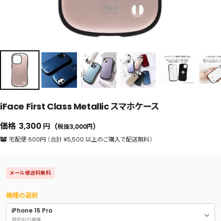
iFace First Class Metallic スマホケース
セ
価格
3,300
円
(税抜3,000
円
)
ー
宅配便 600円 （合計 ¥5,500 以上のご購入で配送無料）
ル
価
メール便送料無料
格
機種の選択
iPhone 15 Pro
選択中の機種