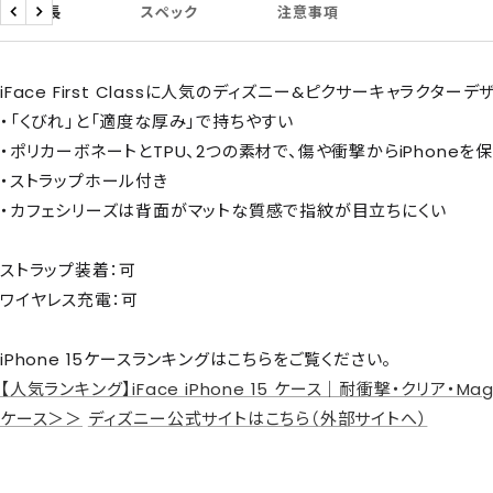
商品特長
スペック
注意事項
戻
次
る
へ
iFace First Classに人気のディズニー&ピクサーキャラクター
・「くびれ」と「適度な厚み」で持ちやすい
・ポリカーボネートとTPU、2つの素材で、傷や衝撃からiPhoneを
・ストラップホール付き
・カフェシリーズは背面がマットな質感で指紋が目立ちにくい
ストラップ装着：可
ワイヤレス充電：可
iPhone 15ケースランキングはこちらをご覧ください。
【人気ランキング】iFace iPhone 15 ケース｜耐衝撃・クリア・M
ケース＞＞
ディズニー公式サイトはこちら（外部サイトへ）