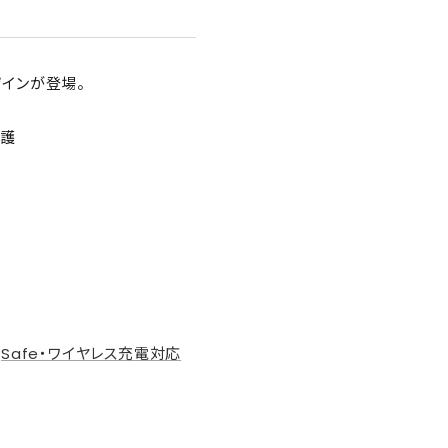
デザインが登場。
保護
agSafe・ワイヤレス充電対応