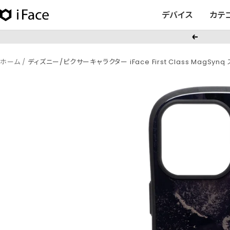
コ
デバイス
カテ
iFace
ン
日
テ
戻
本
ン
る
公
ツ
ホーム
ディズニー/ピクサーキャラクター iFace First Class MagSyn
式
へ
サ
ス
イ
キ
ト
ッ
プ