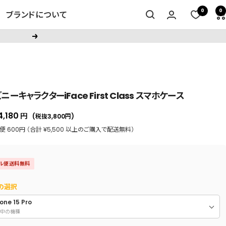
0
0
ブランドについて
次
へ
ニーキャラクターiFace First Class スマホケース
セ
4,180
円
(税抜3,800
円
)
ー
 600円 （合計 ¥5,500 以上のご購入で配送無料）
ル
価
ル便送料無料
格
の選択
one 15 Pro
中の機種