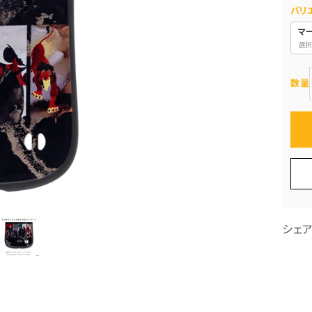
バリ
マ
選択
数量
シェ