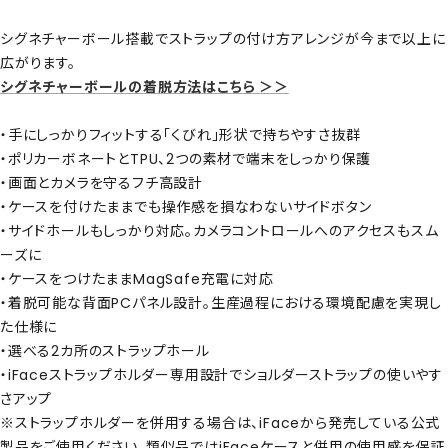
シグネチャーボール搭載でストラップの付け方アレンジが今まで以上に
広がります。
シグネチャーボールの着脱方法はこちら ＞＞
・手にしっかりフィットする「くびれ」形状で持ちやすさ抜群
・ポリカーボネートとTPU、2つの素材で端末をしっかり保護
・画面とカメラを守るフチ高設計
・ケースを付けたままでも操作感を損なわないサイドボタン
・サイドホールもしっかり対応。カメラコントロールへのアクセスもスム
ーズに
・ケースをつけたままMagSafe充電に対応
・着脱可能な背面PCパネル設計。生産過程における環境配慮を実現し
た仕様に
・選べる2カ所のストラップホール
・iFaceストラップホルダー専用設計でショルダーストラップの使いやす
さアップ
※ストラップホルダーを併用する場合は、iFaceから発売している公式
製品をご使用ください。類似品ではiFaceケースと併用の使用感を保証