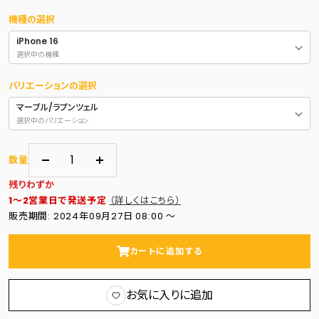
機種の選択
iPhone 16
選択中の機種
バリエーションの選択
マーブル/ラプンツェル
選択中のバリエーション
数量
数
数
残りわずか
量
量
1～2営業日で発送予定
（詳しくはこちら）
を
を
販売期間: 2024年09月27日 08:00 〜
減
増
ら
や
カートに追加する
す
す
お気に入りに追加