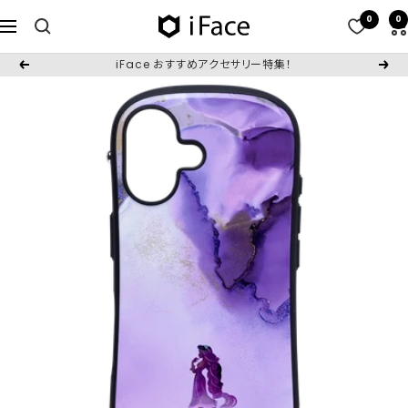
コ
0
0
iFace
ナ
ン
日
ビ
テ
iFace おすすめアクセサリー特集！
戻
次
本
ゲ
ン
る
へ
公
ー
ツ
式
シ
へ
サ
ョ
ス
イ
ン
キ
ト
ッ
プ