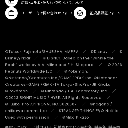
広報・コラボ・仕入れ・取引などについて
ユーザー向け問い合わせフォーム
正規品認証フォーム
©Tatsuki Fujimoto/SHUEISHA, MAPPA ／ ©Disney ／ ©
Disney/Pixar ／ © DISNEY. Based on the “Winnie the
Pooh” works by A.A. Milne and E.H. Shepard. ／ © 2026
Peanuts Worldwide LLC ／ ©Pokémon.
©Nintendo/Creatures Inc./GAME FREAK inc. ©Nintendo・
Creatures・GAME FREAK・TV Tokyo・ShoPro・JR Kikaku
©Pokémon ／ © Nintendo / HAL Laboratory, Inc. ／
©2023 BIGHIT MUSIC / HYBE. All Rights Reserved. ／
©Fujiko-Pro APPROVAL NO.S620607 ／ ©nagano /
chiikawa committee ／ STRANGER THINGS ™/© Netflix.
Used with permission. ／ ©Mika Pikazo
商標について 当社サイトに記載されている会社名、製品名、製品画