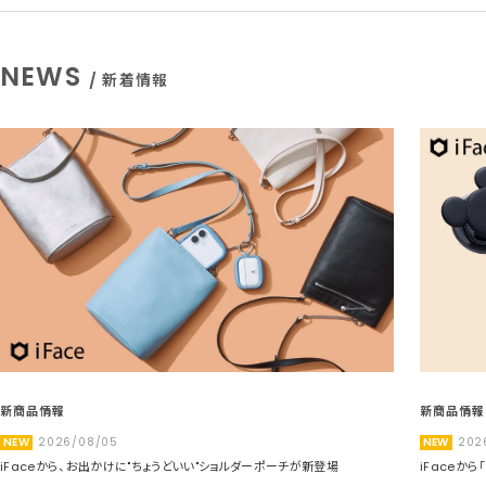
NEWS
/ 新着情報
新商品情報
新商品情報
NEW
2026/08/05
NEW
202
iFaceから、お出かけに"ちょうどいい"ショルダーポーチが新登場
iFaceか