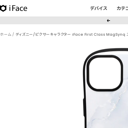
コ
デバイス
カテ
iFace
ン
日
テ
戻
本
ン
る
公
ツ
ホーム
ディズニー/ピクサーキャラクター iFace First Class MagSyn
式
へ
サ
ス
イ
キ
ト
ッ
プ