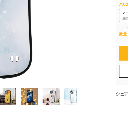
バリ
マ
選択
数量
シェ