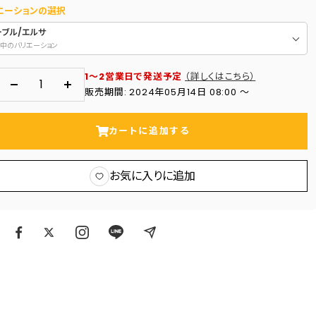
エーションの選択
ーブル/エルサ
中のバリエーション
1～2営業日で発送予定
（詳しくはこちら）
数
数
販売期間: 2024年05月14日 08:00 〜
量
量
を
を
カートに追加する
減
増
ら
や
お気に入りに追加
す
す
ア