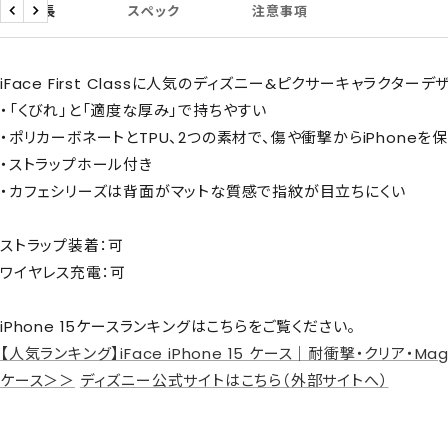
商品特長
スペック
注意事項
戻
次
る
へ
iFace First Classに人気のディズニー&ピクサーキャラクター
・「くびれ」と「適度な厚み」で持ちやすい
・ポリカーボネートとTPU、2つの素材で、傷や衝撃からiPhoneを
・ストラップホール付き
・カフェシリーズは背面がマットな質感で指紋が目立ちにくい
ストラップ装着：可
ワイヤレス充電：可
iPhone 15ケースランキングはこちらをご覧ください。
【人気ランキング】iFace iPhone 15 ケース｜耐衝撃・クリア・M
ケース＞＞
ディズニー公式サイトはこちら（外部サイトへ）