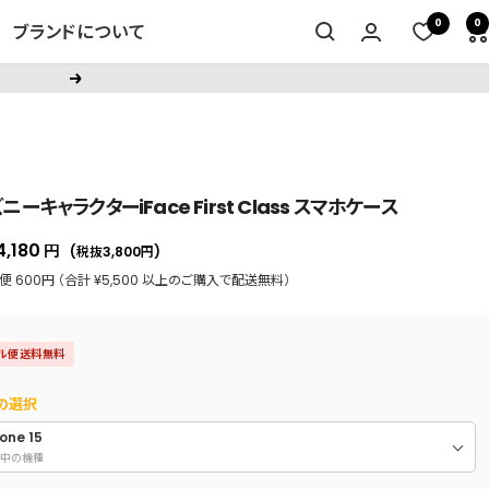
0
0
ブランドについて
次
へ
ニーキャラクターiFace First Class スマホケース
セ
4,180
円
(税抜3,800
円
)
ー
 600円 （合計 ¥5,500 以上のご購入で配送無料）
ル
価
ル便送料無料
格
の選択
one 15
中の機種