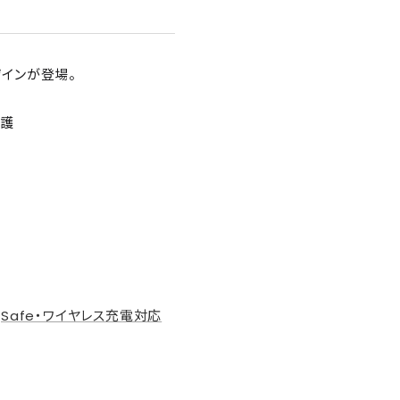
デザインが登場。
保護
agSafe・ワイヤレス充電対応