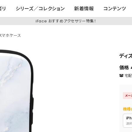
ゴリ
シリーズ／コレクション
新着情報
コンテンツ
iFace おすすめアクセサリー特集！
q スマホケース
ディズ
価格
宅配便
メー
機種
iPh
選択