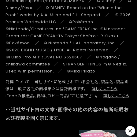
©Tatsuki Fujimoto/SHUEISHA, MAPPA ／ ©Disney ／ ©
Disney/Pixar ／ © DISNEY. Based on the “Winnie the
Pooh” works by A.A. Milne and E.H. Shepard. ／ © 2026
Peanuts Worldwide LLC ／ ©Pokémon.
©Nintendo/Creatures Inc./GAME FREAK inc. ©Nintendo・
Creatures・GAME FREAK・TV Tokyo・ShoPro・JR Kikaku
©Pokémon ／ © Nintendo / HAL Laboratory, Inc. ／
©2023 BIGHIT MUSIC / HYBE. All Rights Reserved. ／
©Fujiko-Pro APPROVAL NO.S620607 ／ ©nagano /
chiikawa committee ／ STRANGER THINGS ™/© Netflix.
Used with permission. ／ ©Mika Pikazo
商標について 当社サイトに記載されている会社名、製品名、製品画
像は一般に各社の商標または登録商標です。
詳しくはこちら
iFaceの模倣品、偽物、コピー商品にご注意下さい。
詳しくはこちら
※当社サイト内の文章・画像その他の内容の無断転載お
よび複製を固く禁じます。