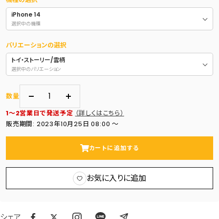
iPhone 14
選択中の機種
バリエーションの選択
トイ・ストーリー/雲柄
選択中のバリエーション
数量
数
数
1～2営業日で発送予定
（詳しくはこちら）
量
量
販売期間: 2023年10月25日 08:00 〜
を
を
減
増
カートに追加する
ら
や
す
す
お気に入りに追加
シェア