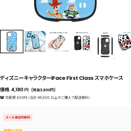
ディズニーキャラクターiFace First Class スマホケース
セ
価格
4,180
円
(税抜3,800
円
)
ー
宅配便 600円 （合計 ¥5,500 以上のご購入で配送無料）
ル
価
メール便送料無料
格
機種の選択