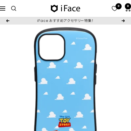
コ
0
0
iFace
ナ
ン
日
ビ
テ
iFace おすすめアクセサリー特集！
戻
次
本
ゲ
ン
る
へ
公
ー
ツ
式
シ
へ
サ
ョ
ス
イ
ン
キ
ト
ッ
プ