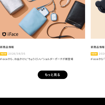
新商品情報
新商品情報
NEW
2026/08/05
NEW
202
iFaceから、お出かけに"ちょうどいい"ショルダーポーチが新登場
iFaceか
もっと見る