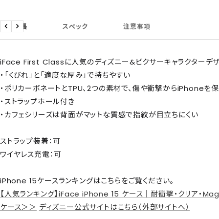
商品特長
スペック
注意事項
戻
次
る
へ
iFace First Classに人気のディズニー&ピクサーキャラクター
・「くびれ」と「適度な厚み」で持ちやすい
・ポリカーボネートとTPU、2つの素材で、傷や衝撃からiPhoneを
・ストラップホール付き
・カフェシリーズは背面がマットな質感で指紋が目立ちにくい
ストラップ装着：可
ワイヤレス充電：可
iPhone 15ケースランキングはこちらをご覧ください。
【人気ランキング】iFace iPhone 15 ケース｜耐衝撃・クリア・M
ケース＞＞
ディズニー公式サイトはこちら（外部サイトへ）