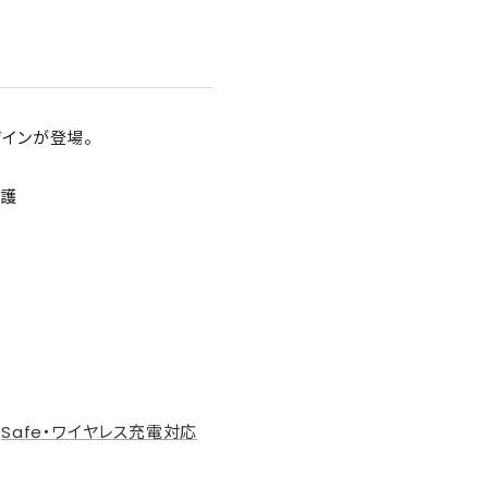
デザインが登場。
保護
agSafe・ワイヤレス充電対応