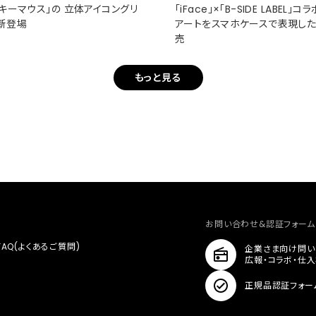
ミッキーマウス」の 立体アイコングリ
「iFace」×「B-SIDE LABEL」
新登場
アートをスマホケースで表現し
売
もっと見る
お問い合わせ&認証フォーム
FAQ(よくあるご質問)
企業さま向け問い
広報・コラボ・仕
正規品認証フォー