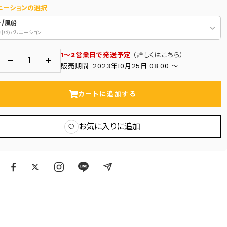
エーションの選択
ー/風船
中のバリエーション
1～2営業日で発送予定
（詳しくはこちら）
数
数
販売期間: 2023年10月25日 08:00 〜
量
量
を
を
カートに追加する
減
増
ら
や
お気に入りに追加
す
す
ア