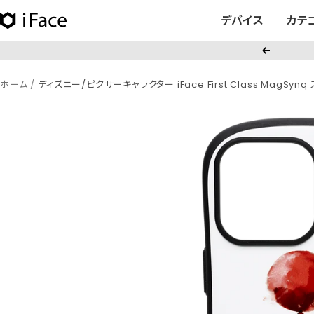
コ
デバイス
カテ
iFace
ン
日
テ
戻
本
ン
る
公
ツ
ホーム
ディズニー/ピクサーキャラクター iFace First Class MagSyn
式
へ
サ
ス
イ
キ
ト
ッ
プ