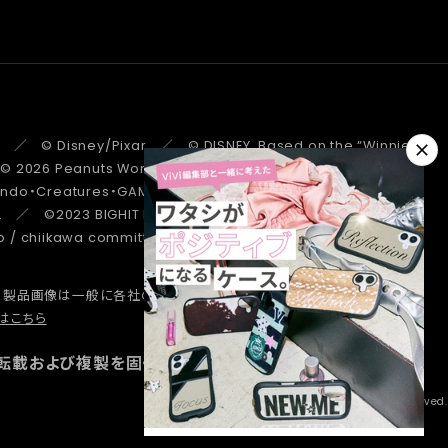
 ／ © Disney/Pixar ／ © DISNEY. Based on the “Winnie the
 ／ © 2026 Peanuts Worldwide LLC ／ ©Pokémon.
tendo・Creatures・GAME FREAK・TV Tokyo・ShoPro・JR Kikaku
. ／ ©2023 BIGHIT MUSIC / HYBE. All Rights Reserved. ／
/ chiikawa committee ／ STRANGER THINGS ™/© Netflix.
、製品画像は一般に各社の商標または登録商標です。
詳しくはこちら
はこちら
転載および複製を固く禁じます。
Copyright © Hamee Corp. All Rights Reserved.