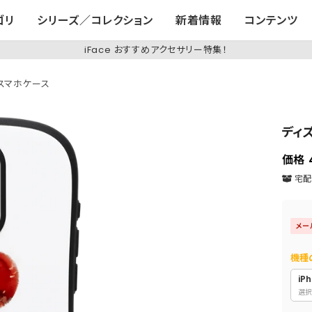
ゴリ
シリーズ／コレクション
新着情報
コンテンツ
iFace おすすめアクセサリー特集！
q スマホケース
ディズ
価格
宅配便
メー
機種
iPh
選択