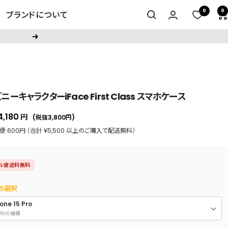
0
0
ブランドについて
次
へ
ニーキャラクターiFace First Class スマホケース
セ
4,180
円
(税抜3,800
円
)
ー
 600円 （合計 ¥5,500 以上のご購入で配送無料）
ル
価
ル便送料無料
格
の選択
one 15 Pro
中の機種