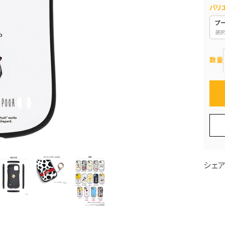
バリ
プ
選択
数量
シェ