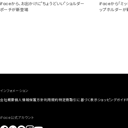
iFaceから、お出かけに"ちょうどいい"ショルダー
iFaceから「
ポーチが新登場
ップホルダーが
インフォメーション
会社概要
個人情報保護方針
利用規約
特定商取引に基づく表示
ショッピングガイド
iFace公式アカウント