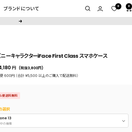
0
0
ブランドについて
次
へ
ニーキャラクターiFace First Class スマホケース
セ
4,180
円
(税抜3,800
円
)
ー
 600円 （合計 ¥5,500 以上のご購入で配送無料）
ル
価
ル便送料無料
格
の選択
one 13
中の機種