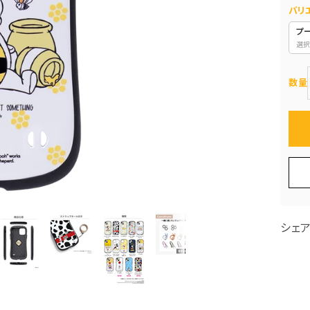
バリ
プ
選択
数量
シェ