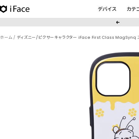
コ
デバイス
カテ
iFace
ン
日
テ
戻
本
ン
る
公
ツ
ホーム
ディズニー/ピクサーキャラクター iFace First Class MagSyn
式
へ
サ
ス
イ
キ
ト
ッ
プ