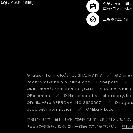
FAQ(よくあるご質問)
企業さま向け問い
広報・コラボ・仕
正規品認証フォー
©Tatsuki Fujimoto/SHUEISHA, MAPPA ／ ©Disney
Pooh” works by A.A. Milne and E.H. Shepard.
©Nintendo/Creatures Inc./GAME FREAK inc. ©Nin
©Pokémon ／ © Nintendo / HAL Laboratory, Inc
©Fujiko-Pro APPROVAL NO.S620607 ／ ©nagano 
Used with permission. ／ ©Mika Pikazo
商標について 当社サイトに記載されている会社名、製品名
iFaceの模倣品、偽物、コピー商品にご注意下さい。
詳しく