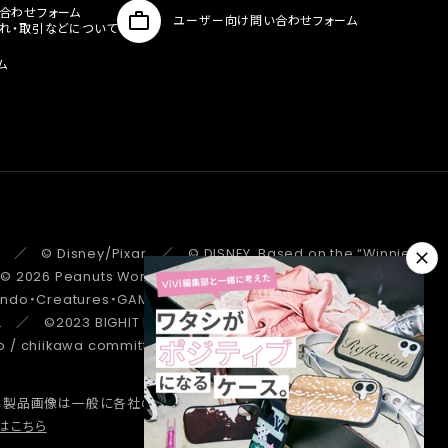
合わせフォーム
ユーザー向け問い合わせフォーム
入れ・取引などについて
ム
 ／ © Disney/Pixar ／ © DISNEY. Based on the “Winnie the
 ／ © 2026 Peanuts Worldwide LLC ／ ©Pokémon.
tendo・Creatures・GAME FREAK・TV Tokyo・ShoPro・JR Kikaku
. ／ ©2023 BIGHIT MUSIC / HYBE. All Rights Reserved. ／
/ chiikawa committee ／ STRANGER THINGS ™/© Netflix.
、製品画像は一般に各社の商標または登録商標です。
詳しくはこちら
はこちら