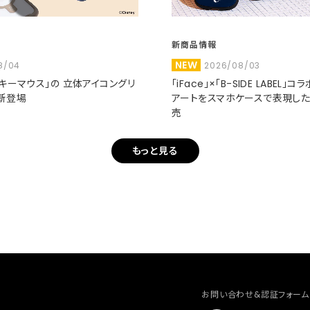
新商品情報
NEW
8/04
2026/08/03
ミッキーマウス」の 立体アイコングリ
「iFace」×「B-SIDE LABEL」
新登場
アートをスマホケースで表現し
売
もっと見る
お問い合わせ&認証フォーム