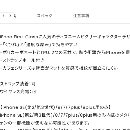
商品特長
スペック
注意事項
戻
次
る
へ
iFace First Classに人気のディズニー&ピクサーキャラクター
・「くびれ」と「適度な厚み」で持ちやすい
・ポリカーボネートとTPU、2つの素材で、傷や衝撃からiPhoneを
・ストラップホール付き
・カフェシリーズは背面がマットな質感で指紋が目立ちにくい
ストラップ装着：可
ワイヤレス充電：可
【iPhone SE(第2/第3世代)/8/7/7plus/8plus用のみ】
iPhone SE(第2/第3世代)/8/7/7plus/8plus用のみ内蔵
ォンの一部機能が使えない可能性があります。