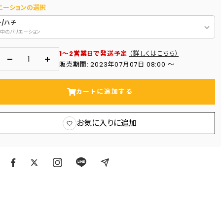
エーションの選択
ー/ハチ
中のバリエーション
1～2営業日で発送予定
（詳しくはこちら）
数
数
販売期間: 2023年07月07日 08:00 〜
量
量
を
を
カートに追加する
減
増
ら
や
お気に入りに追加
す
す
ア