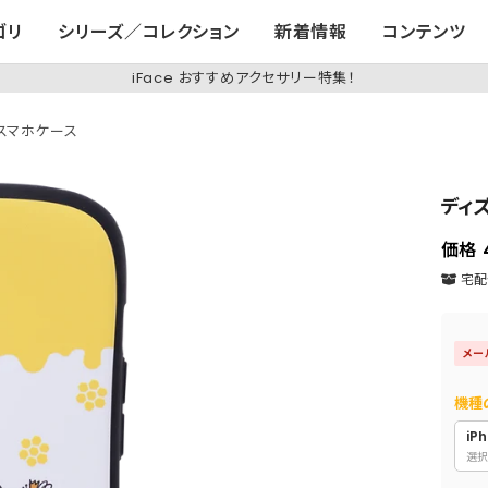
ゴリ
シリーズ／コレクション
新着情報
コンテンツ
iFace おすすめアクセサリー特集！
q スマホケース
ディズ
価格
宅配便
メー
機種
iPh
選択