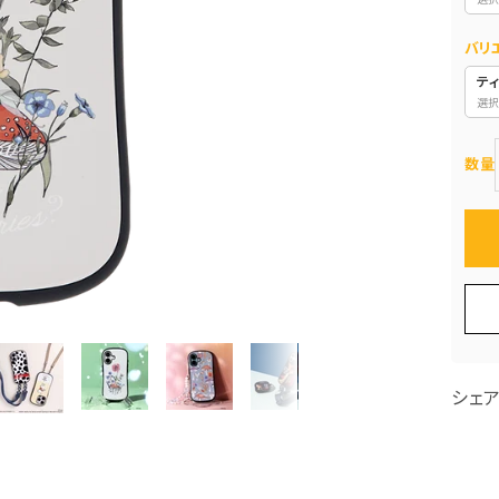
バリ
テ
選択
数量
シェ