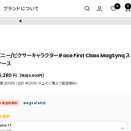
0
0
ブランドについて
次
へ
ニー/ピクサーキャラクター iFace First Class MagSynq ス
ケース
セ
5,280
円
(税抜4,800
円
)
ー
 600円 （合計 ¥5,500 以上のご購入で配送無料）
ル
価
ル便送料無料
MagSafe対応
格
の選択
one 17
中の機種