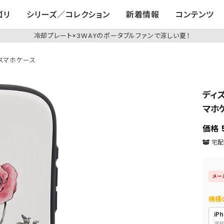
ゴリ
シリーズ／コレクション
新着情報
コンテンツ
冷却プレート×3WAYのポータブルファンで涼しい夏！
q スマホケース
ディズ
マホ
価格
宅配便
メー
機種
iPh
選択