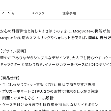
商品特長
スペック
注意事項
戻
次
る
へ
安心の耐衝撃性と持ちやすさはそのままに、MagSafeの機能が加
MagSafe対応のスマホリングやウォレットを使えば、簡単に自分
【デザイン説明】
華やかでありながらシンプルなデザインで、大人でも持ちやすいケー
キャラクターと関わりある、イメージカラーをベースに1つ1つデザイ
【商品仕様】
・手にしっかりフィットする「くびれ」形状で持ちやすさ抜群
・ポリカーボネートとTPU、2つの素材で端末をしっかり保護
・画面とカメラを守るフチ高設計
・ケースを付けたままでも操作感を損なわないサイドボタン