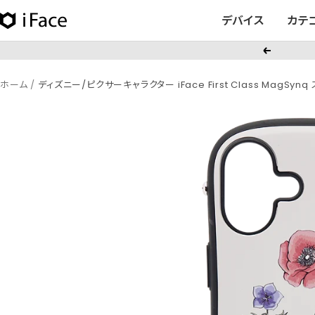
コ
デバイス
カテ
iFace
ン
日
テ
戻
本
ン
る
公
ツ
ホーム
ディズニー/ピクサーキャラクター iFace First Class MagSyn
式
へ
サ
ス
イ
キ
ト
ッ
プ