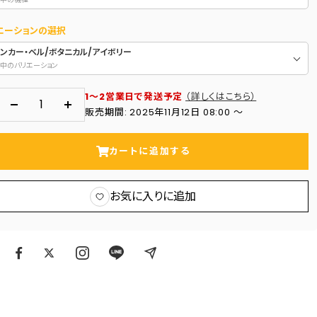
エーションの選択
ィンカー・ベル/ボタニカル/アイボリー
中のバリエーション
1～2営業日で発送予定
（詳しくはこちら）
数
数
販売期間: 2025年11月12日 08:00 〜
量
量
を
を
カートに追加する
減
増
ら
や
お気に入りに追加
す
す
ア