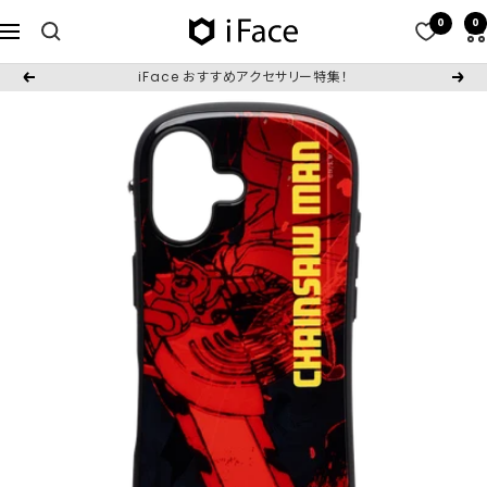
コ
0
0
iFace
ナ
ン
日
ビ
テ
iFace おすすめアクセサリー特集！
戻
次
本
ゲ
ン
る
へ
公
ー
ツ
式
シ
へ
サ
ョ
ス
イ
ン
キ
ト
ッ
プ