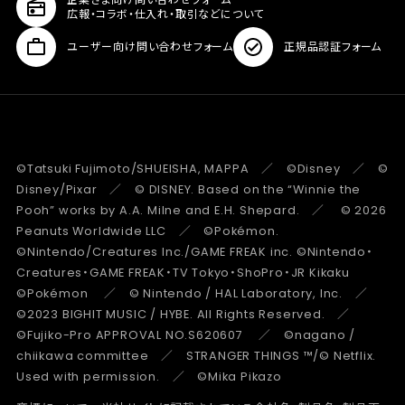
広報・コラボ・仕入れ・取引などについて
ユーザー向け問い合わせフォーム
正規品認証フォーム
©Tatsuki Fujimoto/SHUEISHA, MAPPA ／ ©Disney ／ ©
Disney/Pixar ／ © DISNEY. Based on the “Winnie the
Pooh” works by A.A. Milne and E.H. Shepard. ／ © 2026
Peanuts Worldwide LLC ／ ©Pokémon.
©Nintendo/Creatures Inc./GAME FREAK inc. ©Nintendo・
Creatures・GAME FREAK・TV Tokyo・ShoPro・JR Kikaku
©Pokémon ／ © Nintendo / HAL Laboratory, Inc. ／
©2023 BIGHIT MUSIC / HYBE. All Rights Reserved. ／
©Fujiko-Pro APPROVAL NO.S620607 ／ ©nagano /
chiikawa committee ／ STRANGER THINGS ™/© Netflix.
Used with permission. ／ ©Mika Pikazo