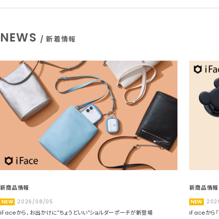
NEWS
/ 新着情報
新商品情報
新商品情報
NEW
2026/08/05
NEW
202
iFaceから、お出かけに"ちょうどいい"ショルダーポーチが新登場
iFaceか