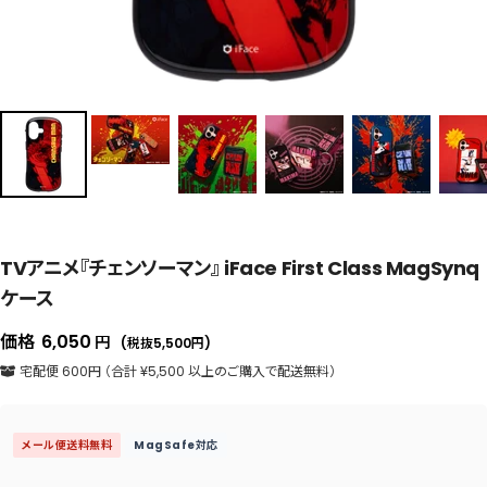
TVアニメ『チェンソーマン』 iFace First Class MagSynq
ケース
セ
価格
6,050
円
(税抜5,500
円
)
ー
宅配便 600円 （合計 ¥5,500 以上のご購入で配送無料）
ル
価
メール便送料無料
MagSafe対応
格