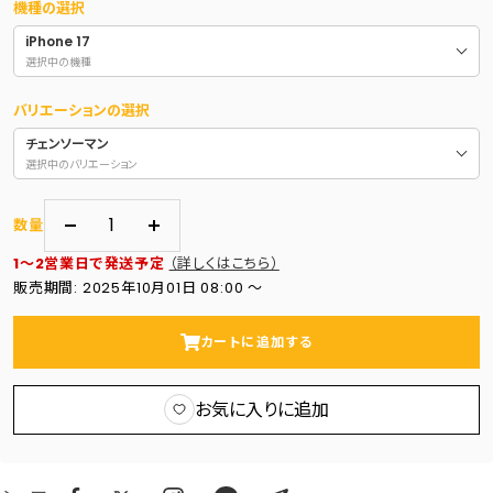
機種の選択
iPhone 17
選択中の機種
バリエーションの選択
チェンソーマン
選択中のバリエーション
数量
数
数
1～2営業日で発送予定
（詳しくはこちら）
量
量
販売期間: 2025年10月01日 08:00 〜
を
を
減
増
カートに追加する
ら
や
す
す
お気に入りに追加