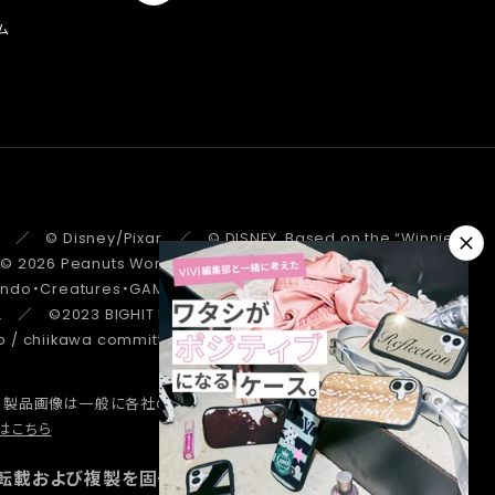
ム
 ／ © Disney/Pixar ／ © DISNEY. Based on the “Winnie the
 ／ © 2026 Peanuts Worldwide LLC ／ ©Pokémon.
tendo・Creatures・GAME FREAK・TV Tokyo・ShoPro・JR Kikaku
. ／ ©2023 BIGHIT MUSIC / HYBE. All Rights Reserved. ／
/ chiikawa committee ／ STRANGER THINGS ™/© Netflix.
、製品画像は一般に各社の商標または登録商標です。
詳しくはこちら
はこちら
転載および複製を固く禁じます。