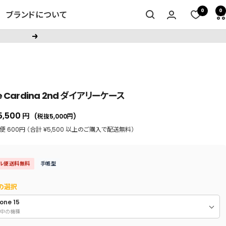
0
0
ブランドについて
次
へ
ce Cardina 2nd ダイアリーケース
セ
5,500
円
(税抜5,000
円
)
ー
 600円 （合計 ¥5,500 以上のご購入で配送無料）
ル
価
ル便送料無料
手帳型
格
の選択
one 15
中の機種