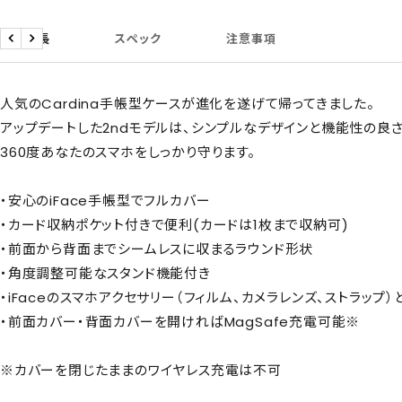
商品特長
スペック
注意事項
戻
次
る
へ
人気のCardina手帳型ケースが進化を遂げて帰ってきました。
アップデートした2ndモデルは、シンプルなデザインと機能性の良
360度あなたのスマホをしっかり守ります。
・安心のiFace手帳型でフルカバー
・カード収納ポケット付きで便利(カードは1枚まで収納可)
・前面から背面までシームレスに収まるラウンド形状
・角度調整可能なスタンド機能付き
・iFaceのスマホアクセサリー（フィルム、カメラレンズ、ストラップ
・前面カバー・背面カバーを開ければMagSafe充電可能※
※カバーを閉じたままのワイヤレス充電は不可