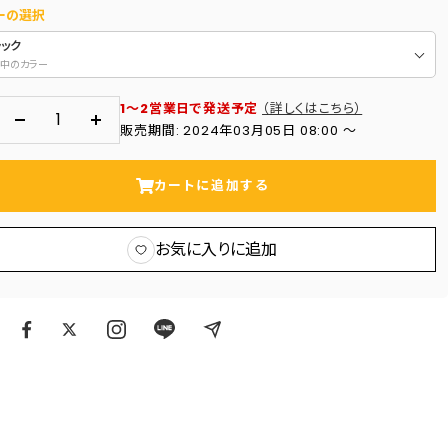
ーの選択
ラック
中のカラー
1～2営業日で発送予定
（詳しくはこちら）
数
数
販売期間: 2024年03月05日 08:00 〜
量
量
を
を
カートに追加する
減
増
ら
や
お気に入りに追加
す
す
ア