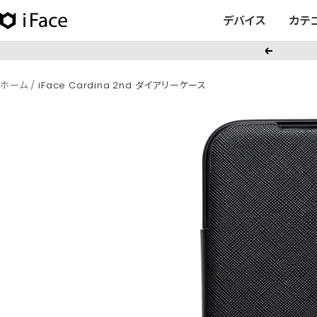
コ
デバイス
カテ
iFace
ン
日
テ
戻
本
ン
る
公
ツ
ホーム
iFace Cardina 2nd ダイアリーケース
式
へ
サ
ス
イ
キ
ト
ッ
プ