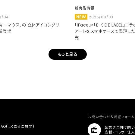
新商品情報
NEW
8/04
2026/08/03
ミッキーマウス」の 立体アイコングリ
「iFace」×「B-SIDE LABEL」
新登場
アートをスマホケースで表現し
売
もっと見る
お問い合わせ&認証フォーム
FAQ(よくあるご質問)
企業さま向け問い
広報・コラボ・仕