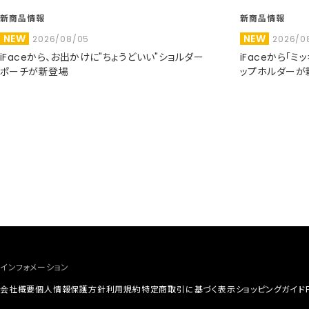
新商品情報
新商品情報
NEW
NEW
2026/08/05
2026/0
iFaceから、お出かけに"ちょうどいい"ショルダー
iFaceから「
ポーチが新登場
ップホルダーが
インフォメーション
会社概要
個人情報保護方針
利用規約
特定商取引に基づく表示
ショッピングガイド