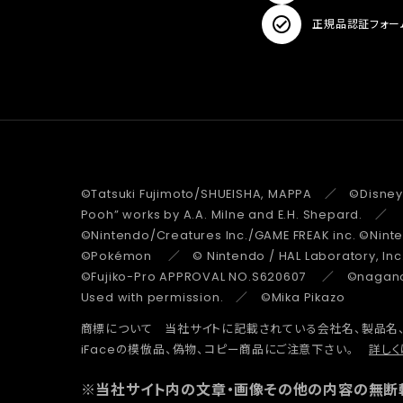
正規品認証フォー
©Tatsuki Fujimoto/SHUEISHA, MAPPA ／ ©Disney
Pooh” works by A.A. Milne and E.H. Shepard.
©Nintendo/Creatures Inc./GAME FREAK inc. ©Nin
©Pokémon ／ © Nintendo / HAL Laboratory, Inc
©Fujiko-Pro APPROVAL NO.S620607 ／ ©nagano 
Used with permission. ／ ©Mika Pikazo
商標について 当社サイトに記載されている会社名、製品名
iFaceの模倣品、偽物、コピー商品にご注意下さい。
詳しく
※当社サイト内の文章・画像その他の内容の無断