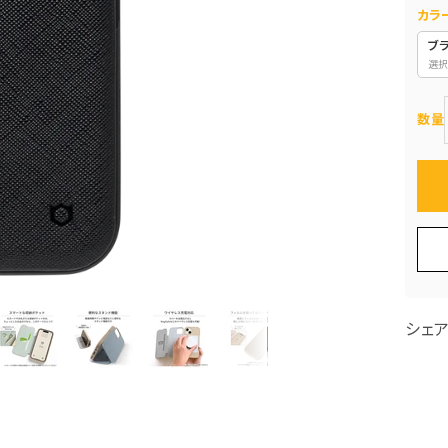
カラ
ブ
選択
数量
シェ