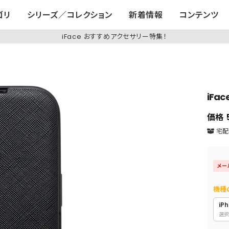
ゴリ
シリーズ／コレクション
新着情報
コンテンツ
iFace おすすめアクセサリー特集！
iFa
価格
宅配便
メー
機種
iPh
選択