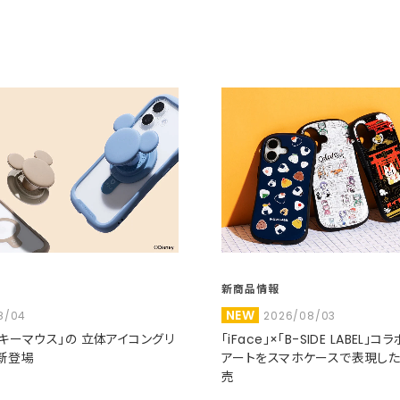
新商品情報
NEW
8/04
2026/08/03
ミッキーマウス」の 立体アイコングリ
「iFace」×「B-SIDE LABEL」
新登場
アートをスマホケースで表現し
売