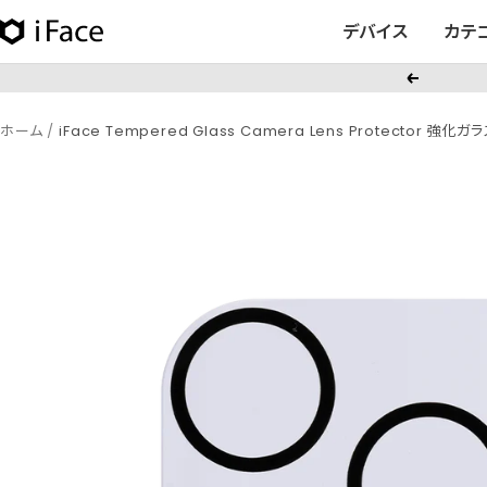
コ
デバイス
カテ
iFace
ン
日
テ
戻
本
ン
る
公
ツ
ホーム
iFace Tempered Glass Camera Lens Protector 
式
へ
サ
ス
イ
キ
ト
ッ
プ