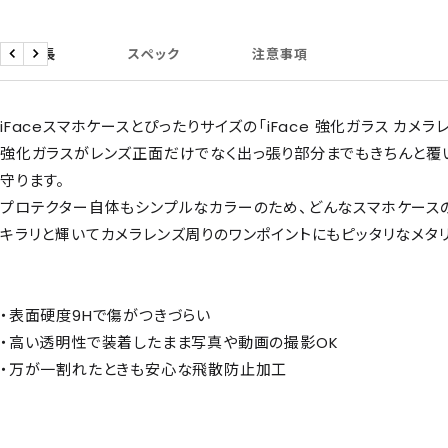
商品特長
スペック
注意事項
戻
次
る
へ
iFaceスマホケースとぴったりサイズの「iFace 強化ガラス カメラ
強化ガラスがレンズ正面だけでなく出っ張り部分までもきちんと覆
守ります。
プロテクター自体もシンプルなカラーのため、どんなスマホケースの
キラリと輝いてカメラレンズ周りのワンポイントにもピッタリなメタ
・表面硬度9Hで傷がつきづらい
・高い透明性で装着したまま写真や動画の撮影OK
・万が一割れたときも安心な飛散防止加工