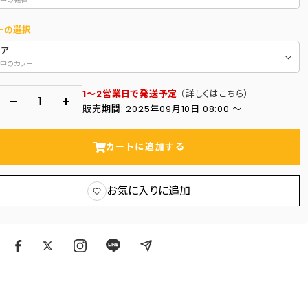
ーの選択
リア
中のカラー
1～2営業日で発送予定
（詳しくはこちら）
数
数
販売期間: 2025年09月10日 08:00 〜
量
量
を
を
カートに追加する
減
増
ら
や
お気に入りに追加
す
す
ア