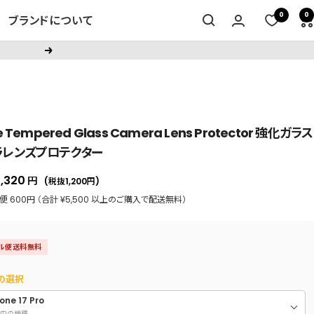
0
0
ブランドについて
次
へ
e Tempered Glass Camera Lens Protector 強化ガラス
ラレンズプロテクター
セ
1,320
円
(税抜1,200
円
)
ー
 600円 （合計 ¥5,500 以上のご購入で配送無料）
ル
価
ル便送料無料
格
の選択
one 17 Pro
中の機種