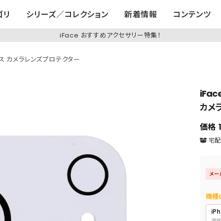
ゴリ
シリーズ／コレクション
新着情報
コンテンツ
iFace おすすめアクセサリー特集！
強化ガラス カメラレンズプロテクター
iFac
カメ
価格
宅配便
メー
機種
iPh
選択