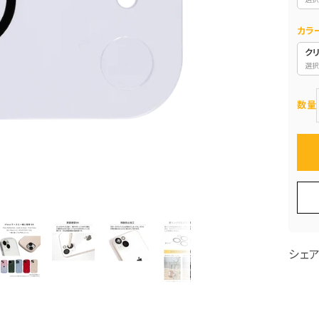
カラ
ク
選択
数量
シェ