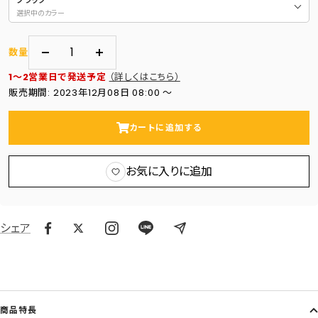
選択中のカラー
数量
数
数
1～2営業日で発送予定
（詳しくはこちら）
量
量
販売期間: 2023年12月08日 08:00 〜
を
を
減
増
カートに追加する
ら
や
す
す
お気に入りに追加
シェア
商品特長