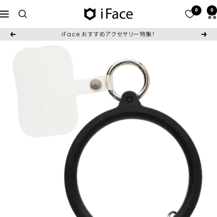
コ
0
0
iFace
ナ
ン
日
ビ
テ
iFace おすすめアクセサリー特集！
戻
次
本
ゲ
ン
る
へ
公
ー
ツ
式
シ
へ
サ
ョ
ス
イ
ン
キ
ト
ッ
プ