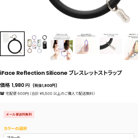
iFace Reflection Silicone ブレスレットストラップ
セ
価格
1,980
円
(税抜1,800
円
)
ー
宅配便 600円 （合計 ¥5,500 以上のご購入で配送無料）
ル
価
メール便送料無料
格
カラーの選択
ブラック