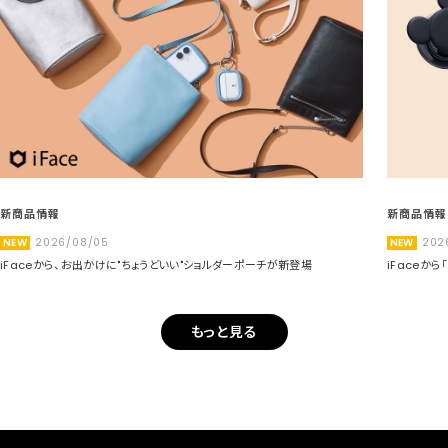
新商品情報
新商品情報
NEW
2026/08/05
NEW
202
iFaceから、お出かけに"ちょうどいい"ショルダーポーチが新登場
iFaceか
もっと見る