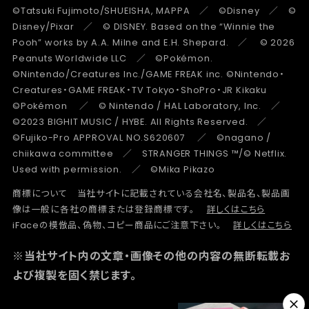
©Tatsuki Fujimoto/SHUEISHA, MAPPA ／ ©Disney ／ ©
Disney/Pixar ／ © DISNEY. Based on the “Winnie the
Pooh” works by A.A. Milne and E.H. Shepard. ／ © 2026
Peanuts Worldwide LLC ／ ©Pokémon.
©Nintendo/Creatures Inc./GAME FREAK inc. ©Nintendo・
Creatures・GAME FREAK・TV Tokyo・ShoPro・JR Kikaku
©Pokémon ／ © Nintendo / HAL Laboratory, Inc. ／
©2023 BIGHIT MUSIC / HYBE. All Rights Reserved. ／
©Fujiko-Pro APPROVAL NO.S620607 ／ ©nagano /
chiikawa committee ／ STRANGER THINGS ™/© Netflix.
Used with permission. ／ ©Mika Pikazo
商標について 当社サイトに記載されている会社名、製品名、製品画
像は一般に各社の商標または登録商標です。
詳しくはこちら
iFaceの模倣品、偽物、コピー商品にご注意下さい。
詳しくはこちら
※当社サイト内の文章・画像その他の内容の無断転載お
よび複製を固く禁じます。