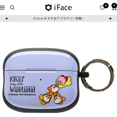
コ
0
0
iFace
ナ
ン
日
ビ
テ
iFace おすすめアクセサリー特集！
戻
次
本
ゲ
ン
る
へ
公
ー
ツ
式
シ
へ
サ
ョ
ス
イ
ン
キ
ト
ッ
プ