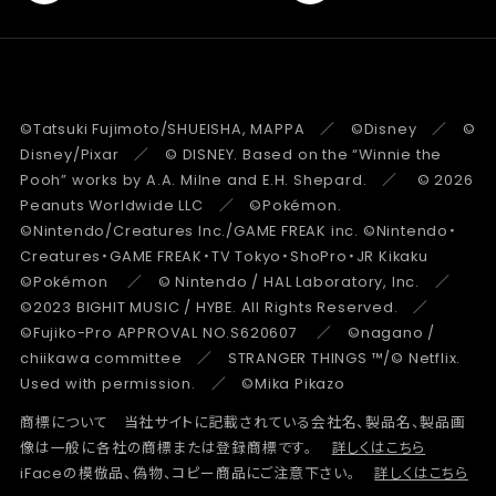
©Tatsuki Fujimoto/SHUEISHA, MAPPA ／ ©Disney ／ ©
Disney/Pixar ／ © DISNEY. Based on the “Winnie the
Pooh” works by A.A. Milne and E.H. Shepard. ／ © 2026
Peanuts Worldwide LLC ／ ©Pokémon.
©Nintendo/Creatures Inc./GAME FREAK inc. ©Nintendo・
Creatures・GAME FREAK・TV Tokyo・ShoPro・JR Kikaku
©Pokémon ／ © Nintendo / HAL Laboratory, Inc. ／
©2023 BIGHIT MUSIC / HYBE. All Rights Reserved. ／
©Fujiko-Pro APPROVAL NO.S620607 ／ ©nagano /
chiikawa committee ／ STRANGER THINGS ™/© Netflix.
Used with permission. ／ ©Mika Pikazo
商標について 当社サイトに記載されている会社名、製品名、製品画
像は一般に各社の商標または登録商標です。
詳しくはこちら
iFaceの模倣品、偽物、コピー商品にご注意下さい。
詳しくはこちら