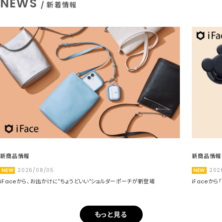
NEWS
/ 新着情報
新商品情報
新商品情報
NEW
2026/08/05
NEW
202
iFaceから、お出かけに"ちょうどいい"ショルダーポーチが新登場
iFaceか
もっと見る