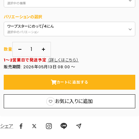
選択中の機種
バリエーションの選択
ワープスターにのって/4にん
選択中のバリエーション
数量
数
数
1～2営業日で発送予定
（詳しくはこちら）
量
量
販売期間: 2026年05月13日 08:00 〜
を
を
減
増
カートに追加する
ら
や
す
す
お気に入りに追加
シェア