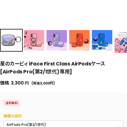
星のカービィ iFace First Class AirPodsケース
[AirPods Pro(第2/1世代)専用]
セ
価格
3,300
円
(税抜3,000
円
)
ー
ル
送料無料
価
格
機種の選択
AirPods Pro(第2/1世代)