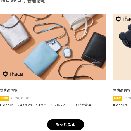
/ 新着情報
新商品情報
新商品情報
NEW
2026/08/05
NEW
202
iFaceから、お出かけに"ちょうどいい"ショルダーポーチが新登場
iFaceか
もっと見る