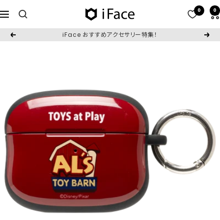
コ
0
0
iFace
ナ
ン
日
ビ
テ
iFace おすすめアクセサリー特集！
戻
次
本
ゲ
ン
る
へ
公
ー
ツ
式
シ
へ
サ
ョ
ス
イ
ン
キ
ト
ッ
プ