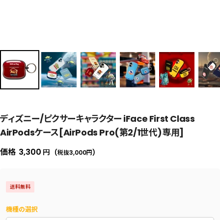
ディズニー/ピクサーキャラクター iFace First Class
AirPodsケース[AirPods Pro(第2/1世代)専用]
セ
価格
3,300
円
(税抜3,000
円
)
ー
ル
送料無料
価
格
機種の選択