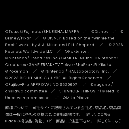
©Tatsuki Fujimoto/SHUEISHA, MAPPA ／ ©Disney ／ ©
Disney/Pixar ／ © DISNEY. Based on the “Winnie the
Pooh” works by A.A. Milne and E.H. Shepard. ／ © 2026
Peanuts Worldwide LLC ／ ©Pokémon.
©Nintendo/Creatures Inc./GAME FREAK inc. ©Nintendo・
Creatures・GAME FREAK・TV Tokyo・ShoPro・JR Kikaku
©Pokémon ／ © Nintendo / HAL Laboratory, Inc. ／
©2023 BIGHIT MUSIC / HYBE. All Rights Reserved. ／
©Fujiko-Pro APPROVAL NO.S620607 ／ ©nagano /
chiikawa committee ／ STRANGER THINGS ™/© Netflix.
Used with permission. ／ ©Mika Pikazo
商標について 当社サイトに記載されている会社名、製品名、製品画
像は一般に各社の商標または登録商標です。
詳しくはこちら
iFaceの模倣品、偽物、コピー商品にご注意下さい。
詳しくはこちら