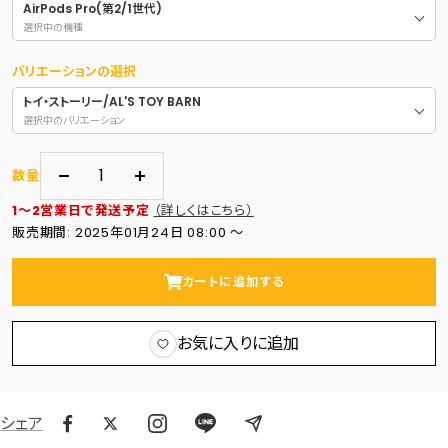
AirPods Pro(第2/1世代)
選択中の機種
バリエーションの選択
トイ・ストーリー/AL'S TOY BARN
選択中のバリエーション
数量
数
数
1～2営業日で発送予定
（詳しくはこちら）
量
量
販売期間: 2025年01月24日 08:00 〜
を
を
減
増
カートに追加する
ら
や
す
す
お気に入りに追加
シェア