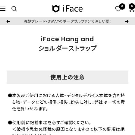
コ
0
0
iFace
ナ
ン
日
ビ
テ
冷却プレート×3WAYのポータブルファンで涼しい夏！
戻
次
本
ゲ
ン
る
へ
公
ー
ツ
iFace Hang and
式
シ
へ
ショルダーストラップ
サ
ョ
ス
イ
ン
キ
ト
ッ
プ
使用上の注意
●本製品ご使用における人体・デジタルデバイス本体を含む持
ち物・データなどの損傷、損失、紛失に対し、弊社は一切の責
任を負いかねます。
●使用前に記載事項を必ずご確認ください。
＜破損や思わぬ怪我の原因となりますので以下の事項は絶