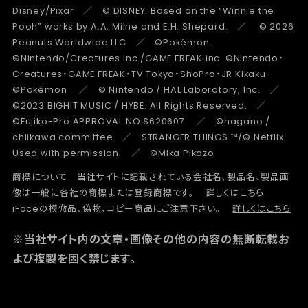
Disney/Pixar ／ © DISNEY. Based on the “Winnie the
Pooh” works by A.A. Milne and E.H. Shepard. ／ © 2026
Peanuts Worldwide LLC ／ ©Pokémon.
©Nintendo/Creatures Inc./GAME FREAK inc. ©Nintendo・
Creatures・GAME FREAK・TV Tokyo・ShoPro・JR Kikaku
©Pokémon ／ © Nintendo / HAL Laboratory, Inc. ／
©2023 BIGHIT MUSIC / HYBE. All Rights Reserved. ／
©Fujiko-Pro APPROVAL NO.S620607 ／ ©nagano /
chiikawa committee ／ STRANGER THINGS ™/© Netflix.
Used with permission. ／ ©Mika Pikazo
商標について 当社サイトに記載されている会社名、製品名、製品画
像は一般に各社の商標または登録商標です。
詳しくはこちら
iFaceの模倣品、偽物、コピー商品にご注意下さい。
詳しくはこちら
※当社サイト内の文章・画像その他の内容の無断転載お
よび複製を固く禁じます。