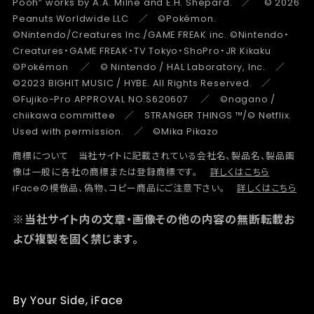
Pooh” works by A.A. Milne and E.H. Shepard. ／ © 2026
Peanuts Worldwide LLC ／ ©Pokémon.
©Nintendo/Creatures Inc./GAME FREAK inc. ©Nintendo・
Creatures・GAME FREAK・TV Tokyo・ShoPro・JR Kikaku
©Pokémon ／ © Nintendo / HAL Laboratory, Inc. ／
©2023 BIGHIT MUSIC / HYBE. All Rights Reserved. ／
©Fujiko-Pro APPROVAL NO.S620607 ／ ©nagano /
chiikawa committee ／ STRANGER THINGS ™/© Netflix.
Used with permission. ／ ©Mika Pikazo
商標について 当社サイトに記載されている会社名、製品名、製品画
像は一般に各社の商標または登録商標です。
詳しくはこちら
iFaceの模倣品、偽物、コピー商品にご注意下さい。
詳しくはこちら
※当社サイト内の文章・画像その他の内容の無断転載お
よび複製を固く禁じます。
By Your Side, iFace