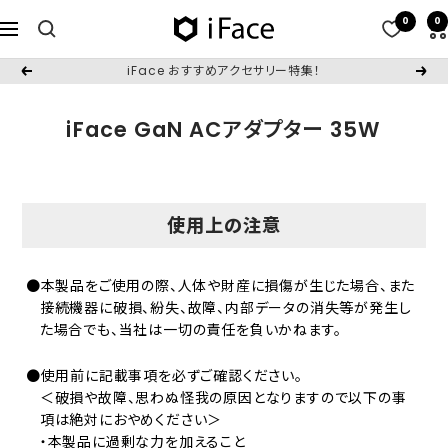
コ
0
0
iFace
ナ
ン
日
ビ
テ
iFace おすすめアクセサリー特集！
戻
次
本
ゲ
ン
る
へ
公
ー
ツ
iFace GaN ACアダプター 35W
式
シ
へ
サ
ョ
ス
イ
ン
キ
ト
使用上の注意
ッ
プ
●本製品をご使用の際、人体や財産に損傷が生じた場合、また
接続機器に破損、紛失、故障、内部データの消失等が発生し
た場合でも、当社は一切の責任を負いかねます。
●使用前に記載事項を必ずご確認ください。
＜破損や故障、思わぬ怪我の原因となりますので以下の事
項は絶対におやめください＞
・本製品に過剰な力を加えること