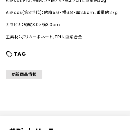
AirPods Pro：約縦5.7×横7.4×厚2.7cm、重量約32g
AirPods(第3世代)：約縦5.6×横6.8×厚2.6cm、重量約27g
カラビナ：約縦3.0×横3.0cm
主素材：ポリカーボネート、TPU、亜鉛合金
TAG
#新商品情報