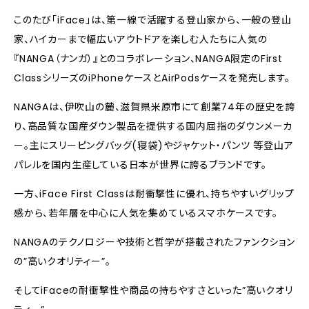
このたび「iFace」は、第一線で活躍する登山家から、一般の登山
家、ハイカーまで幅広いアウトドアを楽しむ人たちに人気の
『NANGA（ナンガ）』とのコラボレーション、NANGA限定のFirst
ClassシリーズのiPhoneケースとAirPodsケースを発売します。
NANGAは、伊吹山の麓、滋賀県米原市にて創業74年の歴史を誇
り、高品質な国産ダウン製品を提供する国内屈指のダウンメーカ
ー。主にスリーピングバッグ(寝袋)やジャケット・パンツ 等登山ア
パレルを国内生産している日本が世界に誇るブランドです。
一方、iFace First Classは耐衝撃性に優れ、持ちやすいグリップ
感から、若年層を中心に人気を集めているスマホケースです。
NANGAのテクノロジーや技術と哲学が搭載されたファンクション
の”高いクオリティー”。
そしてiFaceの耐衝撃性や商品の持ちやすさといった”高いクオリ