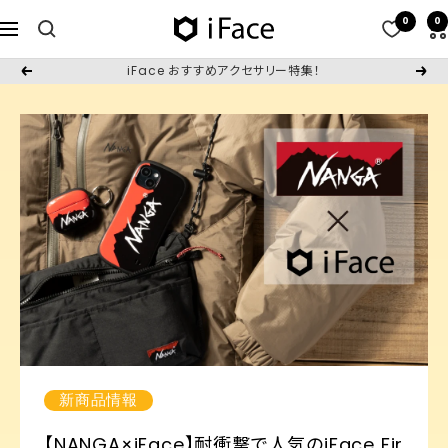
コ
0
0
iFace
ナ
ン
日
ビ
テ
iFace おすすめアクセサリー特集！
戻
次
本
ゲ
ン
る
へ
公
ー
ツ
式
シ
へ
サ
ョ
ス
イ
ン
キ
ト
ッ
プ
新商品情報
【NANGA×iFace】耐衝撃で人気のiFace Fir