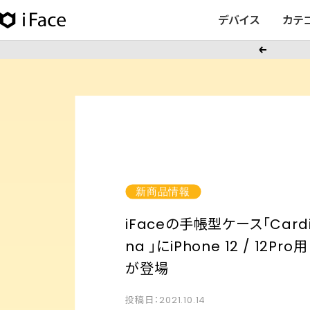
コ
デバイス
カテ
iFace
ン
日
テ
戻
本
ン
る
公
ツ
式
へ
サ
ス
イ
キ
ト
ッ
プ
新商品情報
iFaceの手帳型ケース「Card
na 」にiPhone 12 / 12Pro用
が登場
投稿日：2021.10.14