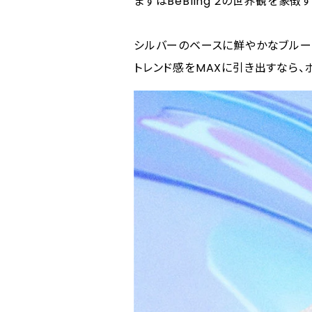
まずはBeBling 2の世界観を象
発売記念キャ
まとめ
シルバーのベースに鮮やかなブルー
iFace BeB
トレンド感をMAXに引き出すなら