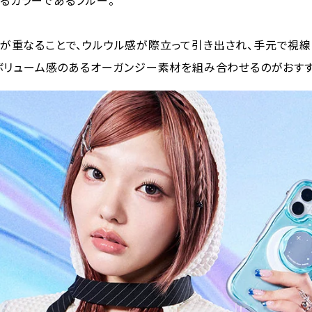
徴するカラーであるブルー。
ンペーン情報
が重なることで、ウルウル感が際立って引き出され、手元で視
ling 2 に関するよくある質問
、ボリューム感のあるオーガンジー素材を組み合わせるのがおすす