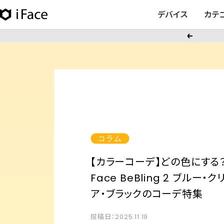
コ
デバイス
カテ
iFace
ン
日
テ
戻
本
ン
る
公
ツ
式
へ
サ
ス
イ
キ
ト
ッ
プ
コラム
【カラーコーデ】どの色にする？
Face BeBling 2 ブルー・ク
ア・ブラックのコーデ特集
投稿日：2025.11.19