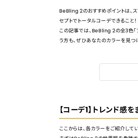
BeBling 2のおすすめポイント
セプトでトータルコーデできること！
この記事では、BeBling 2の全
う方も、ぜひあなたのカラーを見つ
【コーデ1】ト
【コーデ2】ど
【コーデ1】トレンド感を
【コーデ3】モ
カラーに迷っ
ここからは、各カラーをご紹介してい