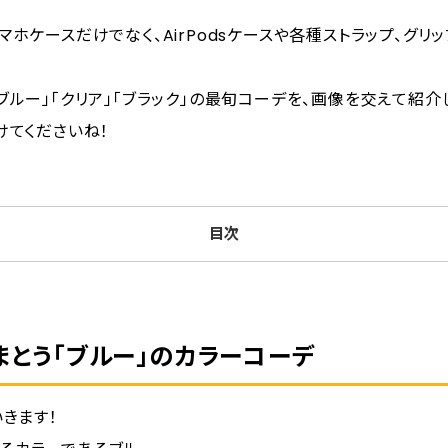
は、スマホケースだけでなく、AirPodsケースや各種ストラップ、グ
3色「ブルー」「クリア」「ブラック」の最旬コーデを、画像を交えて紹
けてくださいね！
目次
レンド感をまとう「ブルー」のカラーコーデ
んなスタイルにも合う「クリア」の抜け感コーデ
まとう「ブルー」のカラーコーデ
ードに決める「ブラック」の洗練コーデ
たら！組み合わせを試せるシミュレーター
きます！