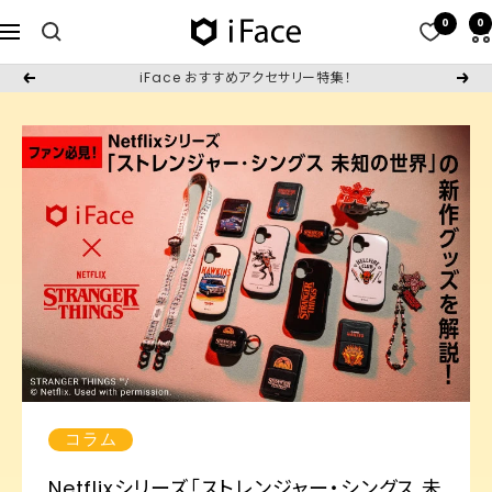
コ
0
0
iFace
ナ
ン
日
ビ
テ
iFace人気のMagSafeアクセサリをご紹介
戻
次
本
ゲ
ン
る
へ
公
ー
ツ
式
シ
へ
サ
ョ
ス
イ
ン
キ
ト
ッ
プ
コラム
Netflixシリーズ「ストレンジャー・シングス 未