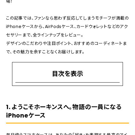
場！
この記事では、ファンなら思わず反応してしまうモチーフが満載の
iPhoneケースから、AirPodsケース、カードウォレットなどのアク
セサリーまで、全ラインナップをレビュー。
デザインのこだわりや注目ポイント、おすすめのコーディネートま
で、その魅力を余すことなくお届けします。
目次を表示
1. ようこそホーキンスへ。物語の一員になる
iPhoneケース
1. ようこそホーキンスへ。物語の一員になる
2. スマホ周りをコンプリート！AirPodsケース＆ア
クセサリー
iPhoneケース
3. "裏側の世界"を日常に。iFaceで作るコーディ
ネート
4. 見逃せない！発売記念キャンペーン情報