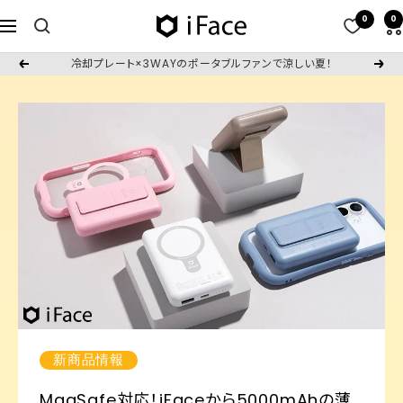
コ
0
0
iFace
ナ
ン
日
ビ
テ
冷却プレート×3WAYのポータブルファンで涼しい夏！
戻
次
本
ゲ
ン
る
へ
公
ー
ツ
式
シ
へ
サ
ョ
ス
イ
ン
キ
ト
ッ
プ
新商品情報
MagSafe対応！iFaceから5000mAhの薄