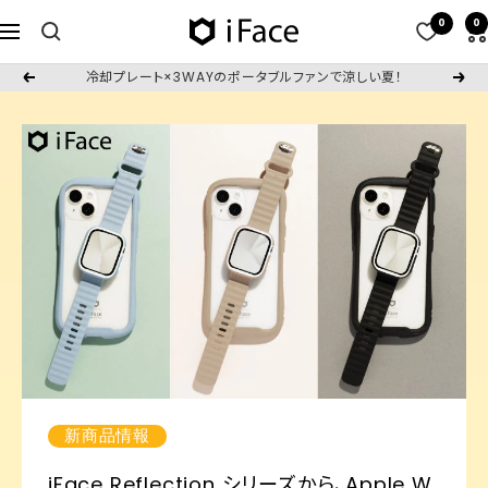
コ
0
0
iFace
ナ
ン
日
ビ
テ
冷却プレート×3WAYのポータブルファンで涼しい夏！
戻
次
本
ゲ
ン
る
へ
公
ー
ツ
式
シ
へ
サ
ョ
ス
イ
ン
キ
ト
ッ
プ
新商品情報
iFace Reflection シリーズから、Apple W