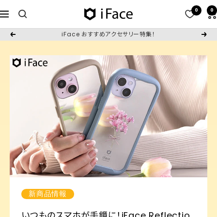
コ
0
0
iFace
ナ
ン
日
ビ
テ
iFace おすすめアクセサリー特集！
戻
次
本
ゲ
ン
る
へ
公
ー
ツ
式
シ
へ
サ
ョ
ス
イ
ン
キ
ト
ッ
プ
新商品情報
いつものスマホが手鏡に！iFace Reflectio