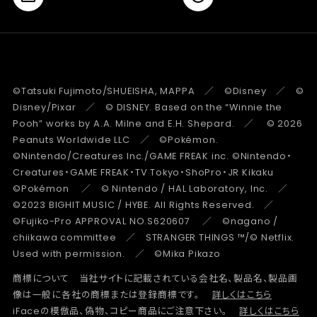
©Tatsuki Fujimoto/SHUEISHA, MAPPA ／ ©Disney ／ ©
Disney/Pixar ／ © DISNEY. Based on the “Winnie the
Pooh” works by A.A. Milne and E.H. Shepard. ／ © 2026
Peanuts Worldwide LLC ／ ©Pokémon.
©Nintendo/Creatures Inc./GAME FREAK inc. ©Nintendo・
Creatures・GAME FREAK・TV Tokyo・ShoPro・JR Kikaku
©Pokémon ／ © Nintendo / HAL Laboratory, Inc. ／
©2023 BIGHIT MUSIC / HYBE. All Rights Reserved. ／
©Fujiko-Pro APPROVAL NO.S620607 ／ ©nagano /
chiikawa committee ／ STRANGER THINGS ™/© Netflix.
Used with permission. ／ ©Mika Pikazo
商標について 当社サイトに記載されている会社名、製品名、製品画
像は一般に各社の商標または登録商標です。
詳しくはこちら
iFaceの模倣品、偽物、コピー商品にご注意下さい。
詳しくはこちら