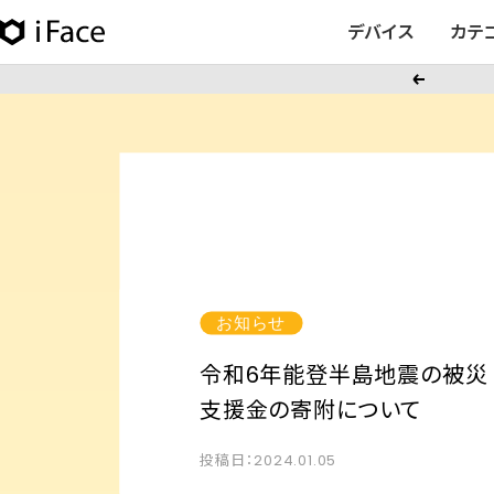
コ
デバイス
カテ
iFace
ン
日
テ
戻
本
ン
る
公
ツ
式
へ
サ
ス
イ
キ
ト
ッ
プ
お知らせ
令和6年能登半島地震の被災
支援金の寄附について
投稿日：2024.01.05